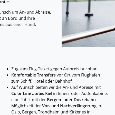
Historische Wasserwege auf kla
ntie.
ruppenreisen
Eine Stadt als Ausgangspunkt für spannende
in kleinen Gruppen mit max. 18
Erkundungen und Ausflüge in die Umgebung.
Landausflüge
unsch um An- und Abreise,
mern – persönlich, intensiv und
Sehenswürdigkeiten an Land e
t an Bord und Ihre
nt.
Alle Autoreisen & mehr
les aus einer Hand.
Alle Schiffsreisen
ruppenreisen
Zug zum Flug-Ticket gegen Aufpreis buchbar.
Komfortable Transfers
vor Ort vom Flughafen
zum Schiff, Hotel oder Bahnhof.
Auf Wunsch bieten wir die An- und Abreise mit
Color Line ab/bis Kiel
in Innen- oder Außenkabine,
eine Fahrt mit der
Bergen- oder Dovrebahn
,
Möglichkeit der
Vor- und Nachverlängerung
in
Oslo, Bergen, Trondheim und Kirkenes in