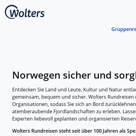
Gruppenre
Busrei
Gemein
spreche
abgest
Norwegen sicher und sorg
Schiffs
Norwege
unterwe
Entdecken Sie Land und Leute, Kultur und Natur ent
Stando
gemeinsam, bequem und sicher. Wolters Rundreisen 
Von ein
Organisationen, sodass Sie sich an Bord zurücklehn
Region 
atemberaubende Fjordlandschaften zu erleben. Lassen
Experten liebevoll geplanten und organisierten Reiser
Kombin
Abwechs
Verkehr
Wolters Rundreisen steht seit über 100 Jahren als Spez