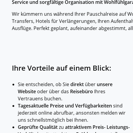
Service und sorgfältige Organisation mit Wohlfühlgara
Kleing
Reisen 
Wir kümmern uns während Ihrer Pauschalreise auf W
Teilneh
Transfers, Hotels für Verlängerungen, Ihren Aufenthal
entspan
Ausflüge. Perfekt geplant, aufeinander abgestimmt, al
Alle G
Ihre Vorteile auf einem Blick:
Sie entscheiden, ob Sie
direkt
über
unsere
Website
oder über das
Reisebüro
Ihres
Vertrauens buchen.
Tagesaktuelle Preise und Verfügbarkeiten
sind
jederzeit online abrufbar, ansonsten melden wir
uns schnellstmöglich bei Ihnen.
Geprüfte Qualität
zu
attraktivem Preis- Leistungs-