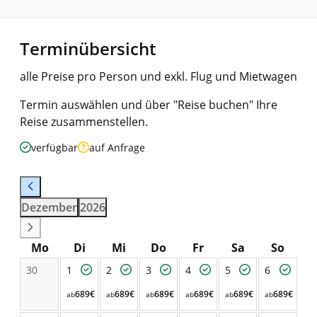
Terminübersicht
alle Preise pro Person und exkl. Flug und Mietwagen
Termin auswählen und über "Reise buchen" Ihre
Reise zusammenstellen.
verfügbar
auf Anfrage
Dezember
2026
Mo
Di
Mi
Do
Fr
Sa
So
30
1
2
3
4
5
6
689€
689€
689€
689€
689€
689€
ab
ab
ab
ab
ab
ab