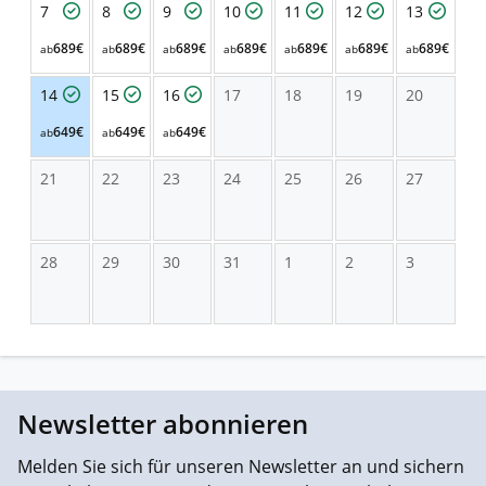
7
8
9
10
11
12
13
689€
689€
689€
689€
689€
689€
689€
ab
ab
ab
ab
ab
ab
ab
14
15
16
17
18
19
20
649€
649€
649€
ab
ab
ab
21
22
23
24
25
26
27
28
29
30
31
1
2
3
Newsletter abonnieren
Melden Sie sich für unseren Newsletter an und sichern