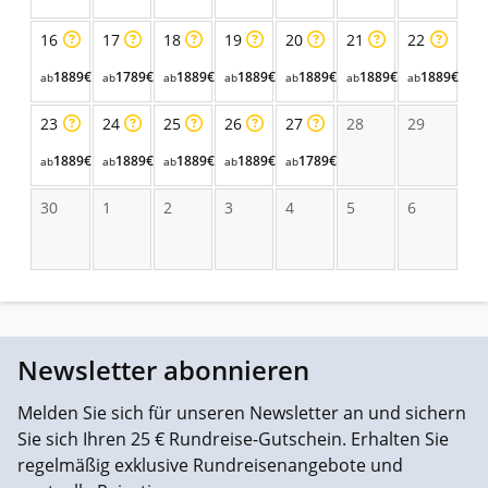
16
17
18
19
20
21
22
1889€
1789€
1889€
1889€
1889€
1889€
1889€
ab
ab
ab
ab
ab
ab
ab
23
24
25
26
27
28
29
1889€
1889€
1889€
1889€
1789€
ab
ab
ab
ab
ab
30
1
2
3
4
5
6
Newsletter abonnieren
Melden Sie sich für unseren Newsletter an und sichern
Sie sich Ihren 25 € Rundreise-Gutschein. Erhalten Sie
regelmäßig exklusive Rundreisenangebote und