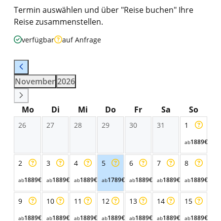
Termin auswählen und über "Reise buchen" Ihre
Reise zusammenstellen.
verfügbar
auf Anfrage
November
2026
Mo
Di
Mi
Do
Fr
Sa
So
26
27
28
29
30
31
1
1889€
ab
2
3
4
5
6
7
8
1889€
1889€
1889€
1789€
1889€
1889€
1889€
ab
ab
ab
ab
ab
ab
ab
9
10
11
12
13
14
15
1889€
1889€
1889€
1889€
1889€
1889€
1889€
ab
ab
ab
ab
ab
ab
ab