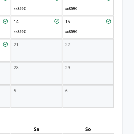
859€
859€
ab
ab
14
15
859€
859€
ab
ab
21
22
28
29
5
6
Sa
So