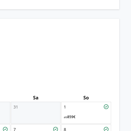
Sa
So
31
1
859€
ab
7
8