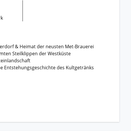
rk
cherdorf & Heimat der neusten Met-Brauerei
hmten Steilklippen der Westküste
teinlandschaft
 die Entstehungsgeschichte des Kultgetränks