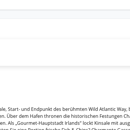
le, Start- und Endpunkt des berühmten Wild Atlantic Way, b
n. Über dem Hafen thronen die historischen Festungen Char
eten. Als „Gourmet-Hauptstadt Irlands“ lockt Kinsale mit a
kosten Sie eine Portion frische Fish & Chips? Charmante Gas