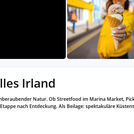
Historische Wasserwege auf kla
ruppenreisen
Eine Stadt als Ausgangspunkt für spannende
in kleinen Gruppen mit max. 18
Erkundungen und Ausflüge in die Umgebung.
Landausflüge
mern – persönlich, intensiv und
Sehenswürdigkeiten an Land e
nt.
Alle Autoreisen & mehr
Alle Schiffsreisen
ruppenreisen
les Irland
temberaubender Natur. Ob Streetfood im Marina Market, Pic
 Etappe nach Entdeckung. Als Beilage: spektakuläre Küste