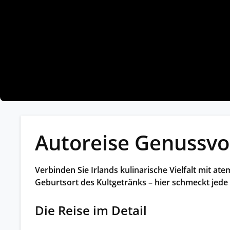
Kleing
Reisen 
Teilneh
entspan
Alle G
Autoreise Genussvol
Verbinden Sie Irlands kulinarische Vielfalt mit a
Geburtsort des Kultgetränks – hier schmeckt jede
Die Reise im Detail