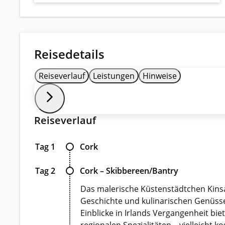
Reisedetails
Reiseverlauf
Leistungen
Hinweise
Reiseverlauf
Tag 1
Cork
Tag 2
Cork – Skibbereen/Bantry
Das malerische Küstenstädtchen Kinsa
Geschichte und kulinarischen Genüsse
Einblicke in Irlands Vergangenheit bi
regionalen Spezialitäten – vielleicht 