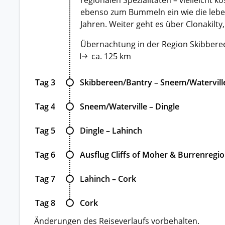
ebenso zum Bummeln ein wie die leben
Jahren. Weiter geht es über Clonakilt
Übernachtung in der Region Skibberee
ca. 125 km
Tag 3
Skibbereen/Bantry – Sneem/Watervill
Tag 4
Sneem/Waterville – Dingle
Tag 5
Dingle – Lahinch
Tag 6
Ausflug Cliffs of Moher & Burrenregi
Tag 7
Lahinch – Cork
Tag 8
Cork
Änderungen des Reiseverlaufs vorbehalten.