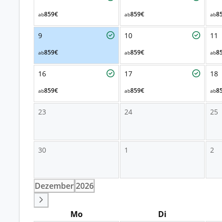
859€
859€
8
ab
ab
ab
9
10
11
859€
859€
8
ab
ab
ab
16
17
18
859€
859€
8
ab
ab
ab
23
24
25
30
1
2
Dezember
2026
Mo
Di