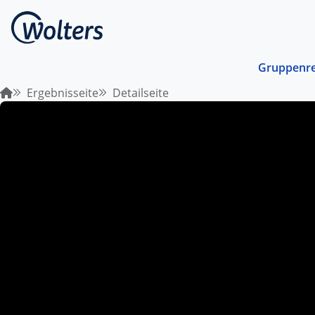
Gruppenre
Ergebnisseite
Detailseite
Busrei
Gemein
spreche
abgest
Schiffs
Norwege
unterwe
Stando
Von ein
Region 
Kombin
Abwechs
Verkehr