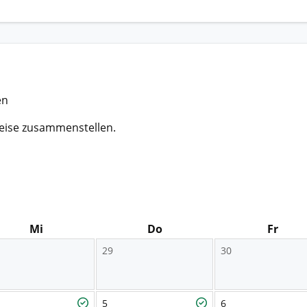
en
eise zusammenstellen.
Mi
Do
Fr
29
30
5
6