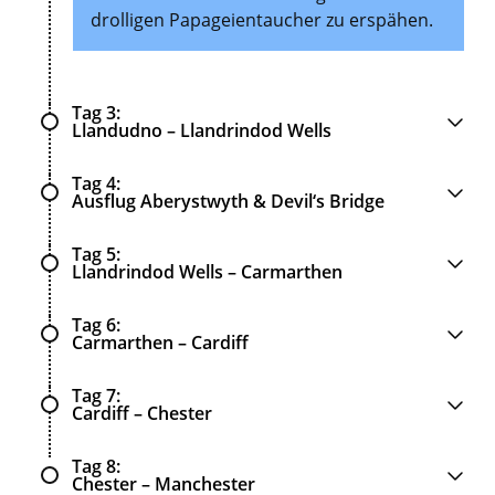
drolligen Papageientaucher zu erspähen.
Tag 3
Llandudno – Llandrindod Wells
Tag 4
Ausflug Aberystwyth & Devil‘s Bridge
Tag 5
Llandrindod Wells – Carmarthen
Tag 6
Carmarthen – Cardiff
Tag 7
Cardiff – Chester
Tag 8
Chester – Manchester