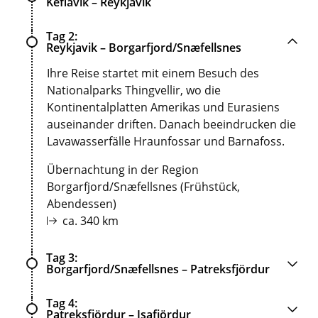
Keflavik – Reykjavik
Tag 2
Reykjavik – Borgarfjord/Snæfellsnes
Ihre Reise startet mit einem Besuch des
Nationalparks Thingvellir, wo die
Kontinentalplatten Amerikas und Eurasiens
auseinander driften. Danach beeindrucken die
Lavawasserfälle Hraunfossar und Barnafoss.
Übernachtung in der Region
Borgarfjord/Snæfellsnes (Frühstück,
Abendessen)
ca. 340 km
Tag 3
Borgarfjord/Snæfellsnes – Patreksfjördur
Tag 4
Patreksfjördur – Isafjördur