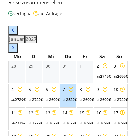
Reise zusammenstellen.
verfügbar
auf Anfrage
Januar
2027
Mo
Di
Mi
Do
Fr
Sa
So
28
29
30
31
1
2
3
2749€
2699€
ab
ab
4
5
6
7
8
9
10
2729€
2729€
2699€
2539€
2699€
2699€
2729€
ab
ab
ab
ab
ab
ab
ab
11
12
13
14
15
16
17
2729€
2729€
2679€
2679€
2699€
2699€
2699€
ab
ab
ab
ab
ab
ab
ab