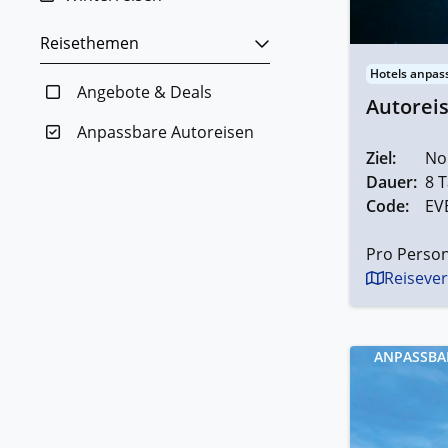
Reisethemen
Hotels anpas
Angebote & Deals
Autoreis
Anpassbare Autoreisen
Ziel:
No
Dauer:
8 T
Code:
EV
Pro Person
Reisever
ANPASSBA