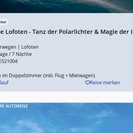
sbar
e Lofoten - Tanz der Polarlichter & Magie der 
rwegen | Lofoten
age / 7 Nächte
E521004
 im Doppelzimmer (inkl. Flug + Mietwagen)
lauf
Reise merken
RE AUTOREISE