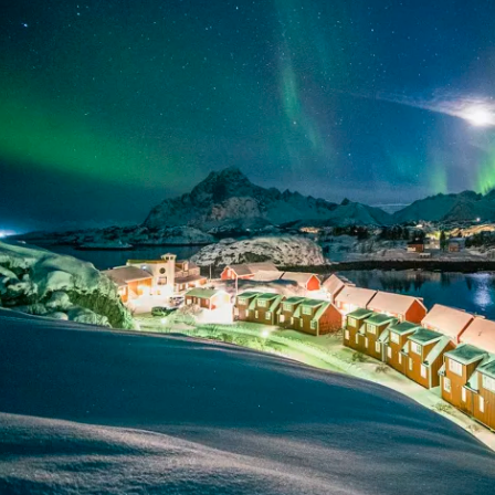
Historische Wasserwege auf kla
ruppenreisen
Eine Stadt als Ausgangspunkt für spannende
in kleinen Gruppen mit max. 18
Erkundungen und Ausflüge in die Umgebung.
Landausflüge
mern – persönlich, intensiv und
Sehenswürdigkeiten an Land e
nt.
Alle Autoreisen & mehr
Alle Schiffsreisen
ruppenreisen