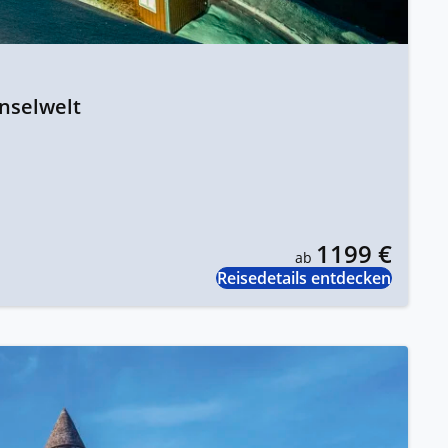
Inselwelt
1199 €
ab
Reisedetails entdecken