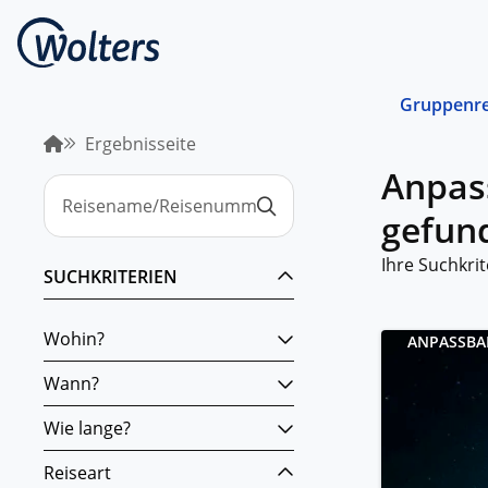
Gruppenre
Ergebnisseite
Busrei
Anpas
Gemein
spreche
gefun
abgest
Schiffs
Ihre Suchkrit
SUCHKRITERIEN
Norwege
unterwe
Wohin?
ANPASSBA
Stando
Von ein
Wann?
Region 
Kombin
Wie lange?
Abwechs
Verkehr
Reiseart