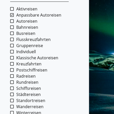
Kleing
Aktivreisen
Reisen 
Teilneh
Anpassbare Autoreisen
entspan
Autoreisen
Bahnreisen
Alle G
Busreisen
Flusskreuzfahrten
Gruppenreise
Individuell
Klassische Autoreisen
Kreuzfahrten
Postschiffreisen
Radreisen
Rundreisen
Schiffsreisen
Städtereisen
Standortreisen
Wanderreisen
Winterreisen