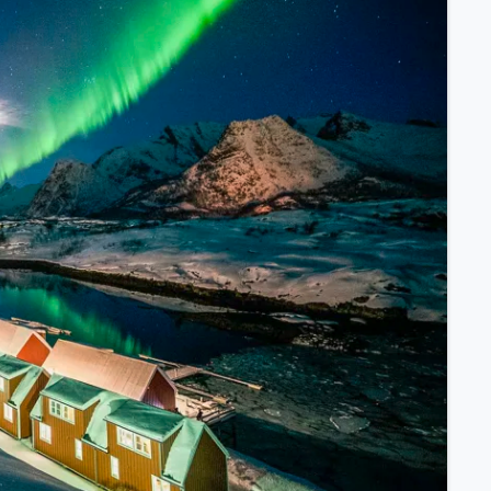
ssischem Schiff.
ntdecken.