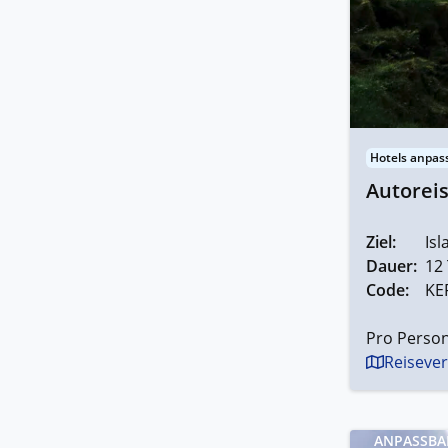
Hotels anpas
Autoreis
Ziel:
Isl
Dauer:
12
Code:
KE
Pro Person
Reisever
ANPASSBA