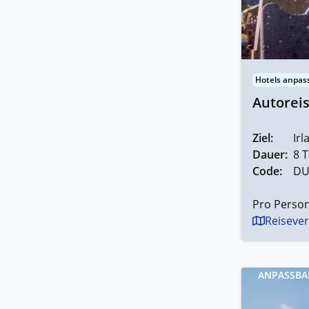
Hotels anpas
Autoreis
Ziel:
Irl
Dauer:
8 T
Code:
DU
Pro Person
Reisever
ANPASSBA