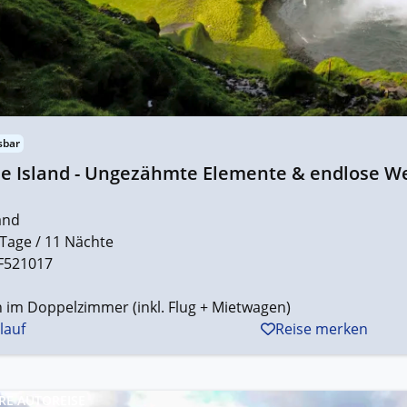
sbar
e Island - Ungezähmte Elemente & endlose We
and
 Tage / 11 Nächte
F521017
 im Doppelzimmer (inkl. Flug + Mietwagen)
lauf
Reise merken
RE AUTOREISE