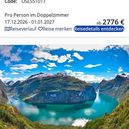
Code:
OSL551017
Pro Person im Doppelzimmer
2776 €
17.12.2026 - 01.01.2027
ab
Reiseverlauf
Reise merken
Reisedetails entdecken