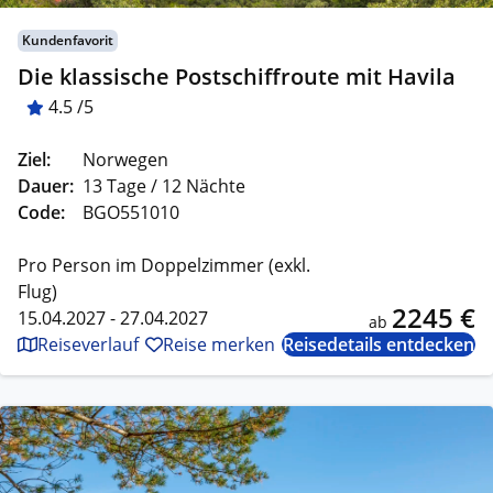
Kundenfavorit
Die klassische Postschiffroute mit Havila
4.5 /5
Ziel:
Norwegen
Dauer:
13 Tage / 12 Nächte
Code:
BGO551010
Pro Person im Doppelzimmer (exkl.
Flug)
2245 €
15.04.2027 - 27.04.2027
ab
Reiseverlauf
Reise merken
Reisedetails entdecken