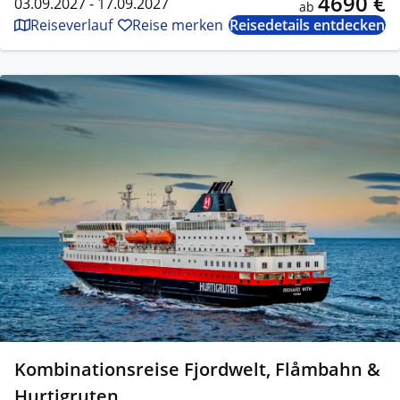
4690 €
03.09.2027 - 17.09.2027
ab
Reiseverlauf
Reise merken
Reisedetails entdecken
Kombinationsreise Fjordwelt, Flåmbahn &
Hurtigruten