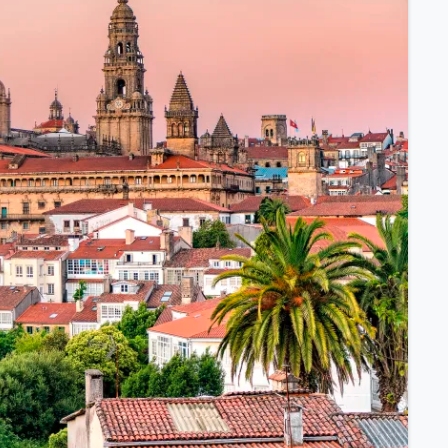
ssischem Schiff.
ntdecken.