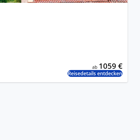
1059 €
ab
Reisedetails entdecken