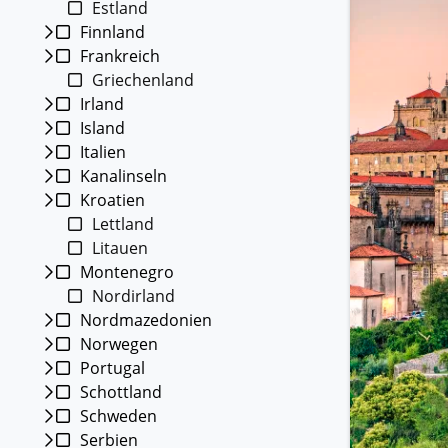
Estland
Kleing
Finnland
Reisen 
Frankreich
Teilneh
entspan
Griechenland
Irland
Alle G
Island
Italien
Kanalinseln
Kroatien
Lettland
Litauen
Montenegro
Nordirland
Nordmazedonien
Norwegen
Portugal
Schottland
Schweden
Serbien