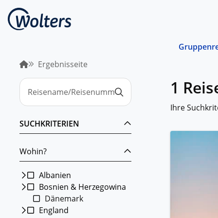
Gruppenre
Ergebnisseite
Busrei
1 Reis
Gemein
spreche
abgest
Ihre Suchkrit
Schiffs
SUCHKRITERIEN
Norwege
unterwe
Wohin?
Stando
Von ein
Region 
Albanien
Bosnien & Herzegowina
Kombin
Dänemark
Abwechs
Verkehr
England