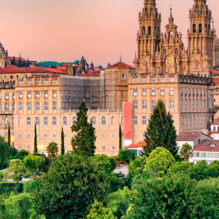
Historische Wasserwege auf kla
ruppenreisen
Eine Stadt als Ausgangspunkt für spannende
in kleinen Gruppen mit max. 18
Erkundungen und Ausflüge in die Umgebung.
Landausflüge
mern – persönlich, intensiv und
Sehenswürdigkeiten an Land e
nt.
Alle Autoreisen & mehr
Alle Schiffsreisen
ruppenreisen