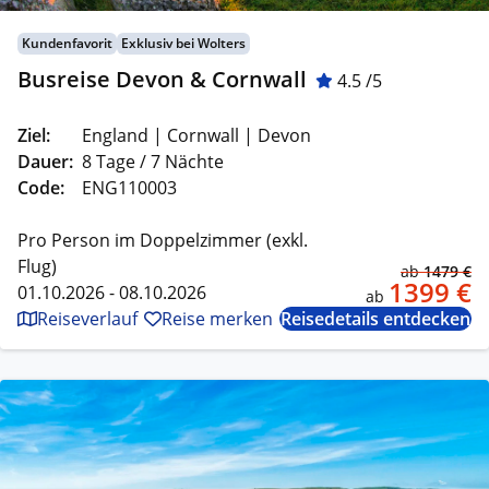
Kundenfavorit
Exklusiv bei Wolters
Busreise Devon & Cornwall
4.5 /5
Ziel:
England | Cornwall | Devon
Dauer:
8 Tage / 7 Nächte
Code:
ENG110003
Pro Person im Doppelzimmer (exkl.
Flug)
ab
1479 €
1399 €
01.10.2026 - 08.10.2026
ab
Reiseverlauf
Reise merken
Reisedetails entdecken