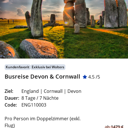
Kundenfavorit
Exklusiv bei Wolters
Busreise Devon & Cornwall
4.5 /5
Ziel:
England | Cornwall | Devon
Dauer:
8 Tage / 7 Nächte
Code:
ENG110003
Pro Person im Doppelzimmer (exkl.
Flug)
ab
1479 €