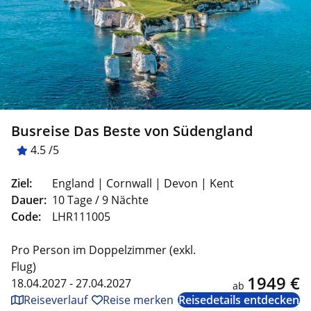
Busreise Das Beste von Südengland
4.5 /5
Ziel:
England | Cornwall | Devon | Kent
Dauer:
10 Tage / 9 Nächte
Code:
LHR111005
Pro Person im Doppelzimmer (exkl.
Flug)
1949 €
18.04.2027 - 27.04.2027
ab
Reiseverlauf
Reise merken
Reisedetails entdecken