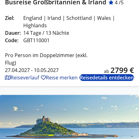
Busreise Großbritannien & Irland
4 /5
Ziel:
England | Irland | Schottland | Wales |
Highlands
Dauer:
14 Tage / 13 Nächte
Code:
GBT110001
Pro Person im Doppelzimmer (exkl.
Flug)
2799 €
27.04.2027 - 10.05.2027
ab
Reiseverlauf
Reise merken
Reisedetails entdecken