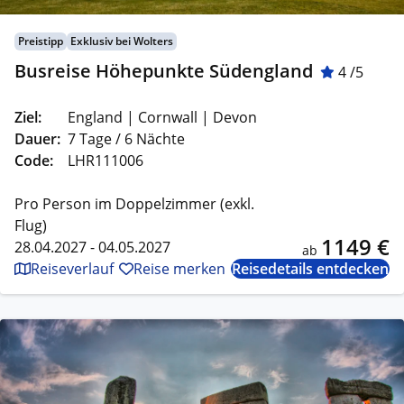
Preistipp
Exklusiv bei Wolters
Busreise Höhepunkte Südengland
4 /5
Ziel:
England | Cornwall | Devon
Dauer:
7 Tage / 6 Nächte
Code:
LHR111006
Pro Person im Doppelzimmer (exkl.
Flug)
1149 €
28.04.2027 - 04.05.2027
ab
Reiseverlauf
Reise merken
Reisedetails entdecken