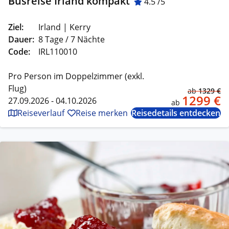
Busreise Irland kompakt
4.5 /5
Ziel:
Irland | Kerry
Dauer:
8 Tage / 7 Nächte
Code:
IRL110010
Pro Person im Doppelzimmer (exkl.
Flug)
ab
1329 €
1299 €
27.09.2026 - 04.10.2026
ab
Reiseverlauf
Reise merken
Reisedetails entdecken