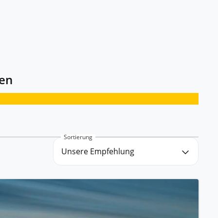
ssischem Schiff.
ntdecken.
gen
Sortierung