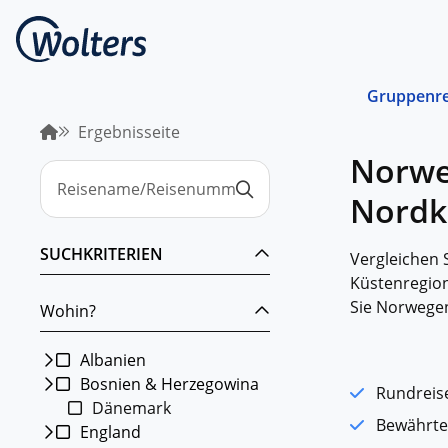
Gruppenre
Ergebnisseite
Busrei
Norwe
Gemein
spreche
Nordk
abgest
Schiffs
SUCHKRITERIEN
Vergleichen 
Norwege
unterwe
Küstenregion
Sie Norwege
Wohin?
Stando
Von ein
Region 
Albanien
Bosnien & Herzegowina
Kombin
Rundreis
Dänemark
Abwechs
Bewährte
Verkehr
England