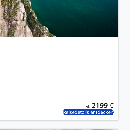
2199 €
ab
Reisedetails entdecken