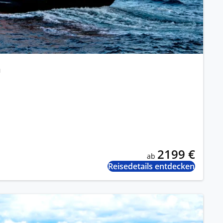
n
2199 €
ab
Reisedetails entdecken