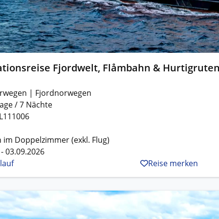
tionsreise Fjordwelt, Flåmbahn & Hurtigrute
rwegen | Fjordnorwegen
age / 7 Nächte
L111006
 im Doppelzimmer (exkl. Flug)
 - 03.09.2026
lauf
Reise merken