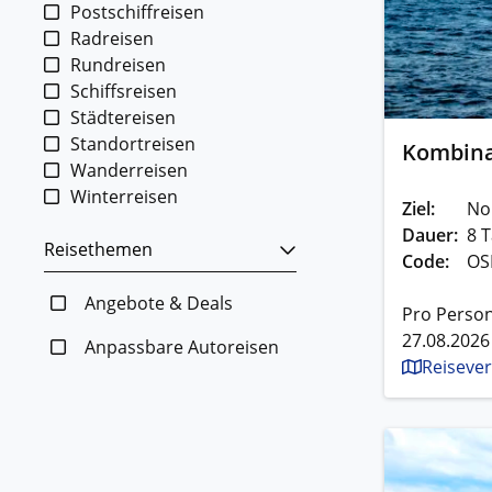
Postschiffreisen
Radreisen
Rundreisen
Schiffsreisen
Städtereisen
Standortreisen
Kombina
Wanderreisen
Winterreisen
Ziel:
No
Dauer:
8 T
Reisethemen
Code:
OS
Angebote & Deals
Pro Person
27.08.2026
Anpassbare Autoreisen
Reisever