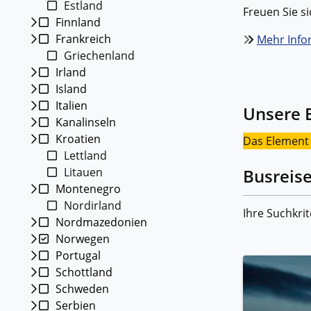
Estland
Kleing
Freuen Sie s
Finnland
Reisen 
Frankreich
Teilneh
Mehr Info
entspan
Griechenland
Irland
Alle G
Island
Italien
Unsere 
Kanalinseln
Kroatien
Das Element m
Lettland
Litauen
Busreis
Montenegro
Nordirland
Ihre Suchkrit
Nordmazedonien
Norwegen
Portugal
Schottland
Schweden
Serbien