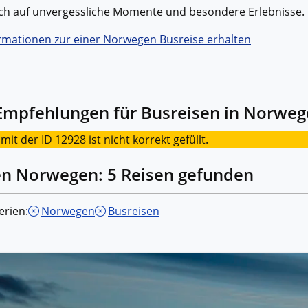
Historische Wasserwege auf kla
ruppenreisen
ich auf unvergessliche Momente und besondere Erlebnisse.
Eine Stadt als Ausgangspunkt für spannende
in kleinen Gruppen mit max. 18
Erkundungen und Ausflüge in die Umgebung.
Landausflüge
mern – persönlich, intensiv und
rmationen zur einer Norwegen Busreise erhalten
Sehenswürdigkeiten an Land e
nt.
Alle Autoreisen & mehr
Alle Schiffsreisen
ruppenreisen
Empfehlungen für Busreisen in Norwe
it der ID 12928 ist nicht korrekt gefüllt.
en Norwegen: 5 Reisen gefunden
erien:
Norwegen
Busreisen