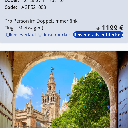
Dauer:
12 Tage / 11 Nächte
Code:
AGP521008
Pro Person im Doppelzimmer (inkl.
1199 €
Flug + Mietwagen)
ab
Reiseverlauf
Reise merken
Reisedetails entdecken