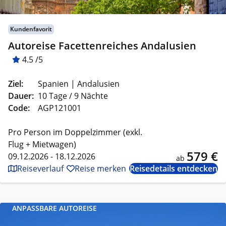
Kundenfavorit
Autoreise Facettenreiches Andalusien
4.5 /5
Ziel:
Spanien | Andalusien
Dauer:
10 Tage / 9 Nächte
Code:
AGP121001
Pro Person im Doppelzimmer (exkl.
Flug + Mietwagen)
579 €
09.12.2026 - 18.12.2026
ab
Reiseverlauf
Reise merken
Reisedetails entdecken
ANPASSBARE AUTOREISE