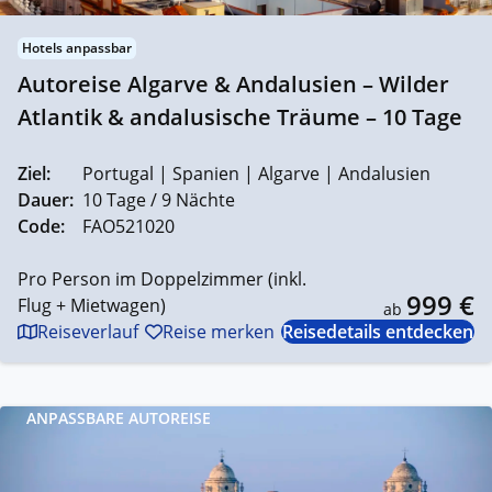
Hotels anpassbar
Autoreise Algarve & Andalusien – Wilder
Atlantik & andalusische Träume – 10 Tage
Ziel:
Portugal | Spanien | Algarve | Andalusien
Dauer:
10 Tage / 9 Nächte
Code:
FAO521020
Pro Person im Doppelzimmer (inkl.
999 €
Flug + Mietwagen)
ab
Reiseverlauf
Reise merken
Reisedetails entdecken
ANPASSBARE AUTOREISE