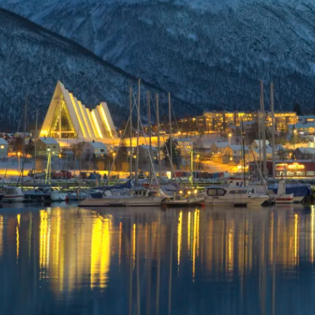
Historische Wasserwege auf kla
ruppenreisen
Eine Stadt als Ausgangspunkt für spannende
in kleinen Gruppen mit max. 18
Erkundungen und Ausflüge in die Umgebung.
Landausflüge
mern – persönlich, intensiv und
Sehenswürdigkeiten an Land e
nt.
Alle Autoreisen & mehr
Alle Schiffsreisen
ruppenreisen