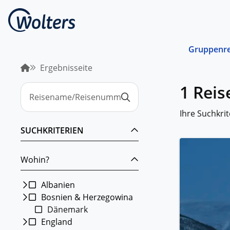
Gruppenre
Ergebnisseite
Busrei
1 Reis
Gemein
spreche
abgest
Ihre Suchkrit
Schiffs
SUCHKRITERIEN
Norwege
unterwe
Wohin?
Stando
Von ein
Region 
Albanien
Bosnien & Herzegowina
Kombin
Dänemark
Abwechs
Verkehr
England