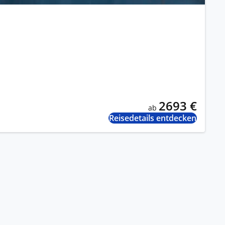
2693 €
ab
Reisedetails entdecken