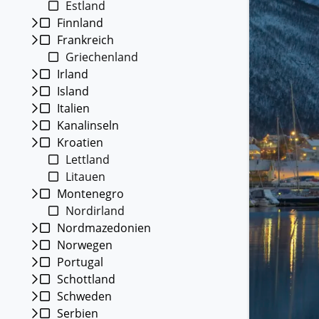
Estland
Kleing
Finnland
Reisen 
Frankreich
Teilneh
entspan
Griechenland
Irland
Alle G
Island
Italien
Kanalinseln
Kroatien
Lettland
Litauen
Montenegro
Nordirland
Nordmazedonien
Norwegen
Portugal
Schottland
Schweden
Serbien