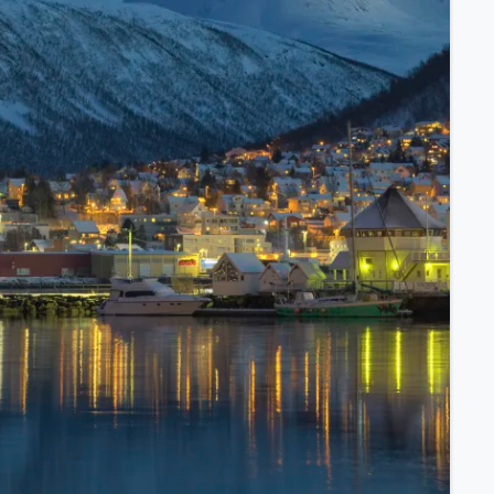
ssischem Schiff.
ntdecken.