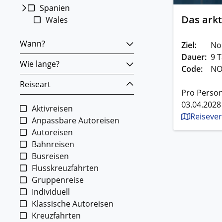
Spanien
Das ark
Wales
Wann?
Ziel:
No
Dauer:
9 T
Wie lange?
Code:
NO
Reiseart
Pro Person
03.04.2028
Aktivreisen
Reisever
Anpassbare Autoreisen
Autoreisen
Bahnreisen
Busreisen
Flusskreuzfahrten
Gruppenreise
Individuell
Klassische Autoreisen
Kreuzfahrten