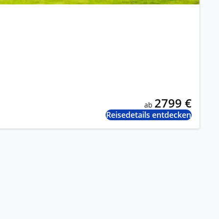
2799 €
ab
Reisedetails entdecken