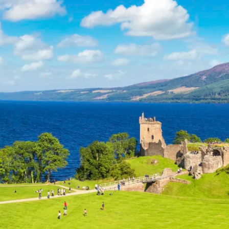
Historische Wasserwege auf kla
ruppenreisen
Eine Stadt als Ausgangspunkt für spannende
in kleinen Gruppen mit max. 18
Erkundungen und Ausflüge in die Umgebung.
Landausflüge
mern – persönlich, intensiv und
Sehenswürdigkeiten an Land e
nt.
Alle Autoreisen & mehr
Alle Schiffsreisen
ruppenreisen