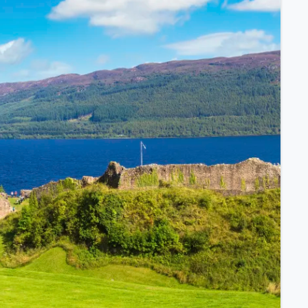
ssischem Schiff.
ntdecken.