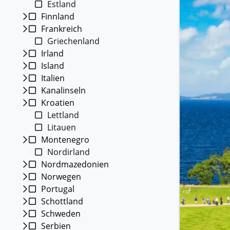
Estland
Kleing
Finnland
Reisen 
Frankreich
Teilneh
entspan
Griechenland
Irland
Alle G
Island
Italien
Kanalinseln
Kroatien
Lettland
Litauen
Montenegro
Nordirland
Nordmazedonien
Norwegen
Portugal
Schottland
Schweden
Serbien