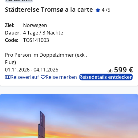
Städtereise Tromsø a la carte
4 /5
Ziel:
Norwegen
Dauer:
4 Tage / 3 Nächte
Code:
TOS141003
Pro Person im Doppelzimmer (exkl.
Flug)
599 €
01.11.2026 - 04.11.2026
ab
Reiseverlauf
Reise merken
Reisedetails entdecken