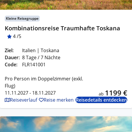
Kleine Reisegruppe
Kombinationsreise Traumhafte Toskana
4 /5
Ziel:
Italien | Toskana
Dauer:
8 Tage / 7 Nächte
Code:
FLR141001
Pro Person im Doppelzimmer (exkl.
Flug)
1199 €
11.11.2027 - 18.11.2027
ab
Reiseverlauf
Reise merken
Reisedetails entdecken