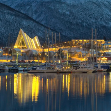
Historische Wasserwege auf kla
ruppenreisen
Eine Stadt als Ausgangspunkt für spannende
in kleinen Gruppen mit max. 18
Erkundungen und Ausflüge in die Umgebung.
Landausflüge
mern – persönlich, intensiv und
Sehenswürdigkeiten an Land e
nt.
Alle Autoreisen & mehr
Alle Schiffsreisen
ruppenreisen