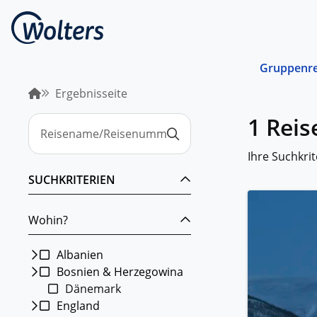
Gruppenre
Ergebnisseite
Busrei
1 Reis
Gemein
spreche
abgest
Ihre Suchkrit
Schiffs
SUCHKRITERIEN
Norwege
unterwe
Wohin?
Stando
Von ein
Region 
Albanien
Bosnien & Herzegowina
Kombin
Dänemark
Abwechs
Verkehr
England