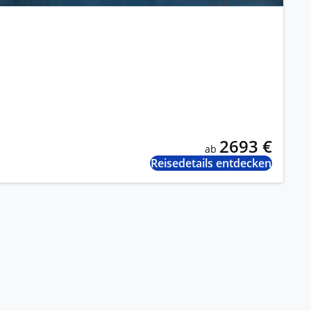
2693 €
ab
Reisedetails entdecken