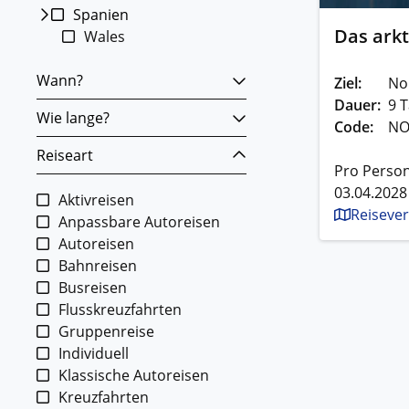
Spanien
Das ark
Wales
Wann?
Ziel:
No
Dauer:
9 T
Wie lange?
Code:
NO
Reiseart
Pro Person
03.04.2028
Aktivreisen
Reisever
Anpassbare Autoreisen
Autoreisen
Bahnreisen
Busreisen
Flusskreuzfahrten
Gruppenreise
Individuell
Klassische Autoreisen
Kreuzfahrten