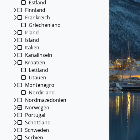
Estland
Kleing
Finnland
Reisen 
Frankreich
Teilneh
entspan
Griechenland
Irland
Alle G
Island
Italien
Kanalinseln
Kroatien
Lettland
Litauen
Montenegro
Nordirland
Nordmazedonien
Norwegen
Portugal
Schottland
Schweden
Serbien