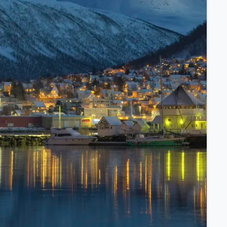
ssischem Schiff.
ntdecken.