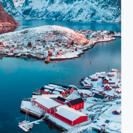
ssischem Schiff.
ntdecken.