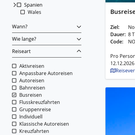
Spanien
Busreise
Wales
Wann?
Ziel:
No
Dauer:
8 T
Wie lange?
Code:
NO
Reiseart
Pro Person
12.12.2026
Aktivreisen
Reisever
Anpassbare Autoreisen
Autoreisen
Bahnreisen
Busreisen
Flusskreuzfahrten
Gruppenreise
Individuell
Klassische Autoreisen
Kreuzfahrten