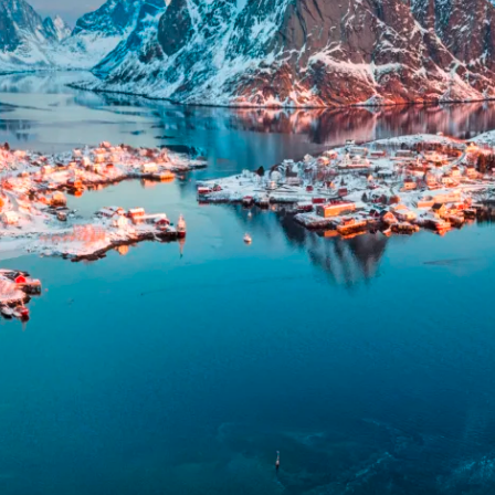
Historische Wasserwege auf kla
ruppenreisen
Eine Stadt als Ausgangspunkt für spannende
in kleinen Gruppen mit max. 18
Erkundungen und Ausflüge in die Umgebung.
Landausflüge
mern – persönlich, intensiv und
Sehenswürdigkeiten an Land e
nt.
Alle Autoreisen & mehr
Alle Schiffsreisen
ruppenreisen