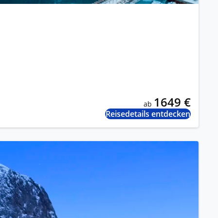
1649 €
ab
Reisedetails entdecken