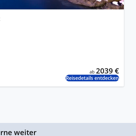
t
2039 €
ab
Reisedetails entdecken
erne weiter