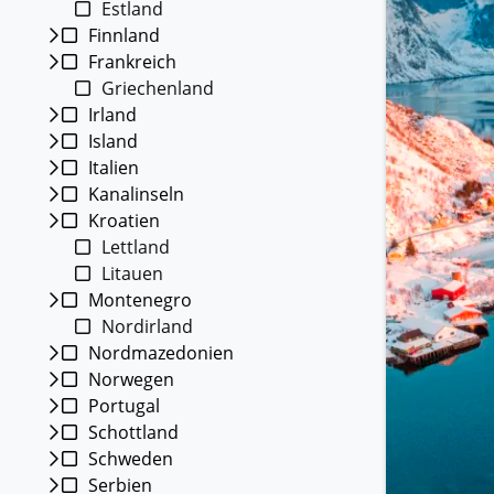
Estland
Kleing
Finnland
Reisen 
Frankreich
Teilneh
entspan
Griechenland
Irland
Alle G
Island
Italien
Kanalinseln
Kroatien
Lettland
Litauen
Montenegro
Nordirland
Nordmazedonien
Norwegen
Portugal
Schottland
Schweden
Serbien