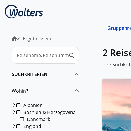
Gruppenre
Ergebnisseite
Busrei
2 Rei
Gemein
spreche
abgest
Ihre Suchkrit
Schiffs
SUCHKRITERIEN
Norwege
unterwe
Wohin?
Stando
Von ein
Region 
Albanien
Bosnien & Herzegowina
Kombin
Dänemark
Abwechs
Verkehr
England