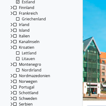
Estland
Kleing
Finnland
Reisen 
Frankreich
Teilneh
entspan
Griechenland
Irland
Alle G
Island
Italien
Kanalinseln
Kroatien
Lettland
Litauen
Montenegro
Nordirland
Nordmazedonien
Norwegen
Portugal
Schottland
Schweden
Serbien