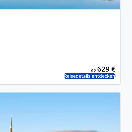
629 €
ab
Reisedetails entdecken