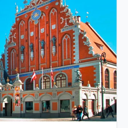
ssischem Schiff.
ntdecken.