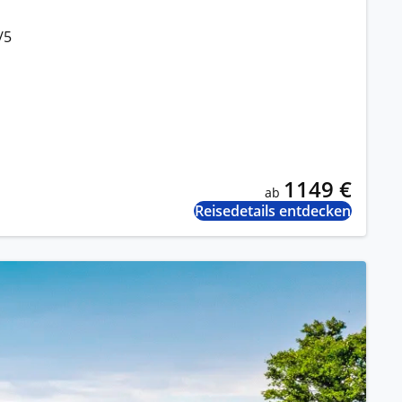
/5
1149 €
ab
Reisedetails entdecken