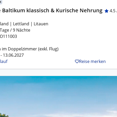
t
e Baltikum klassisch & Kurische Nehrung
4.5 
land | Lettland | Litauen
 Tage / 9 Nächte
O111003
 im Doppelzimmer (exkl. Flug)
 - 13.06.2027
lauf
Reise merken