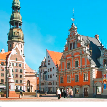
Historische Wasserwege auf kla
ruppenreisen
Eine Stadt als Ausgangspunkt für spannende
in kleinen Gruppen mit max. 18
Erkundungen und Ausflüge in die Umgebung.
Landausflüge
mern – persönlich, intensiv und
Sehenswürdigkeiten an Land e
nt.
Alle Autoreisen & mehr
Alle Schiffsreisen
ruppenreisen