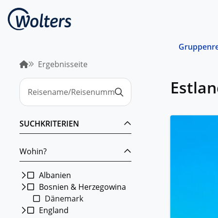
Gruppenre
Ergebnisseite
Busrei
Estlan
Gemein
spreche
abgest
Schiffs
SUCHKRITERIEN
Norwege
unterwe
Wohin?
Stando
Von ein
Region 
Albanien
Bosnien & Herzegowina
Kombin
Dänemark
Abwechs
Verkehr
England