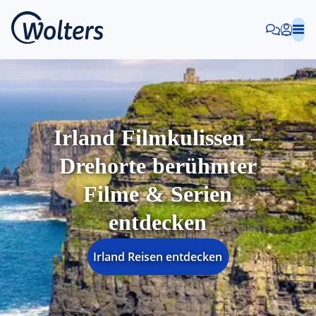
Irland Filmkulissen –
Drehorte berühmter
Filme & Serien
entdecken
Irland Reisen entdecken