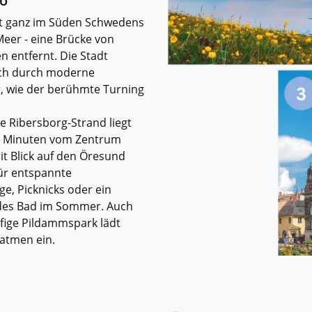
ö
t ganz im Süden Schwedens
Meer - eine Brücke von
 entfernt. Die Stadt
ich durch moderne
r, wie der berühmte Turning
.
e Ribersborg-Strand liegt
e Minuten vom Zentrum
it Blick auf den Öresund
für entspannte
e, Picknicks oder ein
des Bad im Sommer. Auch
ufige Pildammspark lädt
atmen ein.