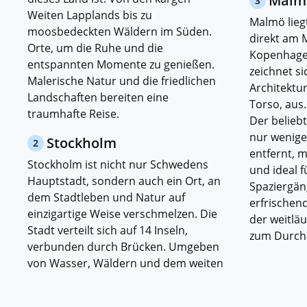
Malm
3
Weiten Lapplands bis zu
Malmö lieg
moosbedeckten Wäldern im Süden.
direkt am 
Orte, um die Ruhe und die
Kopenhagen
entspannten Momente zu genießen.
zeichnet s
Malerische Natur und die friedlichen
Architektu
Landschaften bereiten eine
Torso, aus
traumhafte Reise.
Der beliebt
nur wenig
Stockholm
2
entfernt, m
Stockholm ist nicht nur Schwedens
und ideal 
Hauptstadt, sondern auch ein Ort, an
Spaziergäng
dem Stadtleben und Natur auf
erfrischen
einzigartige Weise verschmelzen. Die
der weitlä
Stadt verteilt sich auf 14 Inseln,
zum Durch
verbunden durch Brücken. Umgeben
von Wasser, Wäldern und dem weiten