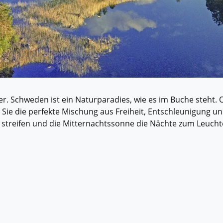
Historische Wasserwege auf kla
ruppenreisen
Eine Stadt als Ausgangspunkt für spannende
in kleinen Gruppen mit max. 18
Erkundungen und Ausflüge in die Umgebung.
Landausflüge
mern – persönlich, intensiv und
Sehenswürdigkeiten an Land e
nt.
Alle Autoreisen & mehr
Alle Schiffsreisen
ruppenreisen
r. Schweden ist ein Naturparadies, wie es im Buche steht. 
 Sie die perfekte Mischung aus Freiheit, Entschleunigung un
 streifen und die Mitternachtssonne die Nächte zum Leucht