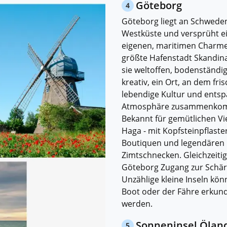
Göteborg
4
Göteborg liegt an Schwede
Westküste und versprüht e
eigenen, maritimen Charme
größte Hafenstadt Skandina
sie weltoffen, bodenständi
kreativ, ein Ort, an dem fris
lebendige Kultur und ents
Atmosphäre zusammenko
Bekannt für gemütlichen Vie
Haga - mit Kopfsteinpflaster
Boutiquen und legendären
Zimtschnecken. Gleichzeitig
Göteborg Zugang zur Schär
Unzählige kleine Inseln kön
Boot oder der Fähre erkun
werden.
Sonneninsel Ölan
5