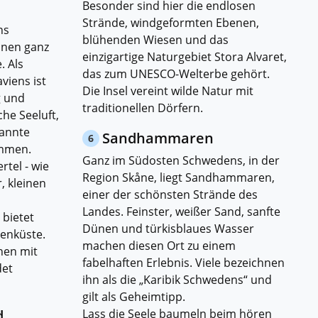
Besonder sind hier die endlosen
Strände, windgeformten Ebenen,
ns
blühenden Wiesen und das
inen ganz
einzigartige Naturgebiet Stora Alvaret,
. Als
das zum UNESCO-Welterbe gehört.
viens ist
Die Insel vereint wilde Natur mit
g und
traditionellen Dörfern.
che Seeluft,
pannte
Sandhammaren
6
mmen.
Ganz im Südosten Schwedens, in der
rtel - wie
Region Skåne, liegt Sandhammaren,
, kleinen
einer der schönsten Strände des
Landes. Feinster, weißer Sand, sanfte
 bietet
Dünen und türkisblaues Wasser
enküste.
machen diesen Ort zu einem
nen mit
fabelhaften Erlebnis. Viele bezeichnen
det
ihn als die „Karibik Schwedens“ und
gilt als Geheimtipp.
d
Lass die Seele baumeln beim hören