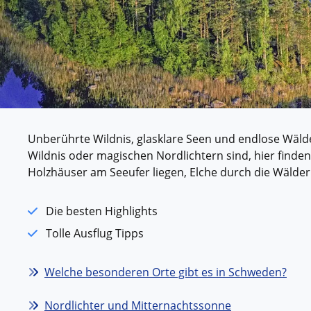
Kleing
Reisen 
Teilneh
entspan
Alle G
Unberührte Wildnis, glasklare Seen und endlose Wälde
Wildnis oder magischen Nordlichtern sind, hier finden
Holzhäuser am Seeufer liegen, Elche durch die Wälder
Die besten Highlights
Tolle Ausflug Tipps
Welche besonderen Orte gibt es in Schweden?
Nordlichter und Mitternachtssonne