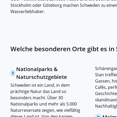
Stockholm oder Göteborg machen Schweden zu einem
Wasserliebhaber.
Welche besonderen Orte gibt es i
Nationalparks &
Schärengar
1
Stan treffe
Naturschutzgebiete
Gassen, hi
Schweden ist ein Land, in dem
Cafés, perf
prächtige Natur das Land so
Geschichte
besonders macht. Über 30
skandinavis
Nationalparks und mehr als 5.000
Nachhaltigk
Naturreservate zeigen, wie vielfältig
dieses Land ist. Von den kargen