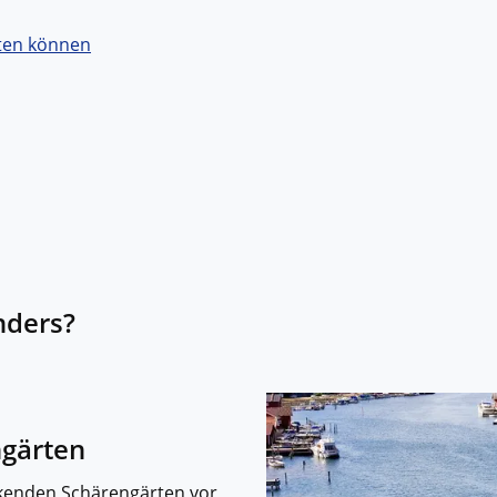
hten können
nders?
ngärten
ckenden Schärengärten vor