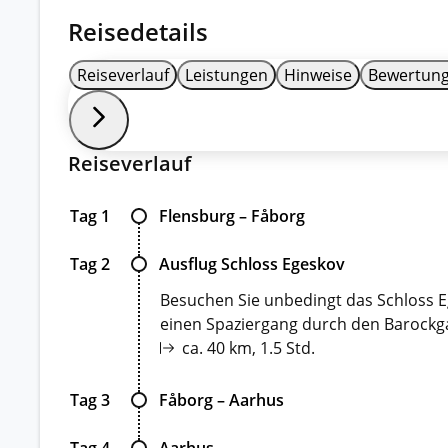
Reisedetails
Reiseverlauf
Leistungen
Hinweise
Bewertun
Reiseverlauf
Tag 1
Flensburg – Fåborg
Tag 2
Ausflug Schloss Egeskov
Besuchen Sie unbedingt das Schloss Eg
einen Spaziergang durch den Barockg
ca. 40 km, 1.5 Std.
Tag 3
Fåborg – Aarhus
Tag 4
Aarhus