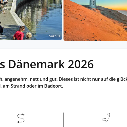
Historische Wasserwege auf kla
ruppenreisen
Eine Stadt als Ausgangspunkt für spannende
in kleinen Gruppen mit max. 18
Erkundungen und Ausflüge in die Umgebung.
Landausflüge
mern – persönlich, intensiv und
Sehenswürdigkeiten an Land e
nt.
Alle Autoreisen & mehr
Alle Schiffsreisen
ruppenreisen
Aarhus
es Dänemark 2026
h, angenehm, nett und gut. Dieses ist nicht nur auf die gl
al, am Strand oder im Badeort.