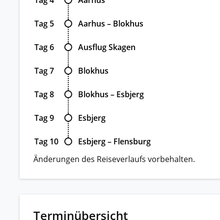
Tag 5
Aarhus – Blokhus
Tag 6
Ausflug Skagen
Tag 7
Blokhus
Tag 8
Blokhus – Esbjerg
Tag 9
Esbjerg
Tag 10
Esbjerg – Flensburg
Änderungen des Reiseverlaufs vorbehalten.
Terminübersicht