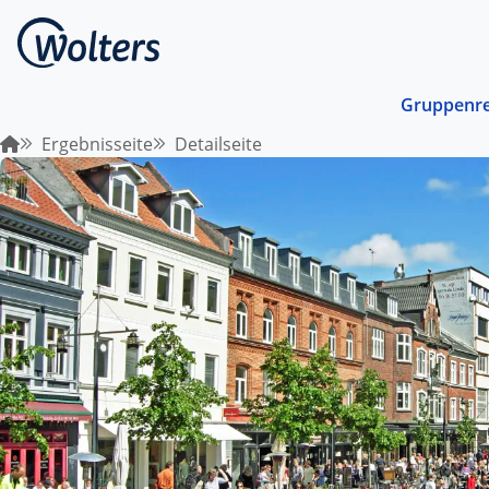
Gruppenre
Ergebnisseite
Detailseite
Busrei
Gemein
spreche
abgest
Schiffs
Norwege
unterwe
Stando
Von ein
Region 
Kombin
Abwechs
Verkehr