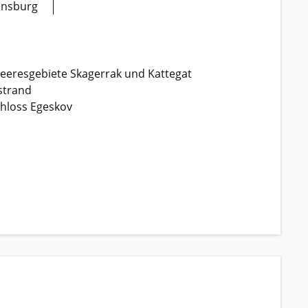
lensburg
Meeresgebiete Skagerrak und Kattegat
strand
hloss Egeskov