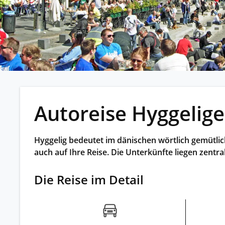
Kleing
Reisen 
Teilneh
entspan
Alle G
Autoreise Hyggelig
Hyggelig bedeutet im dänischen wörtlich gemütlic
auch auf Ihre Reise. Die Unterkünfte liegen zentr
Die Reise im Detail