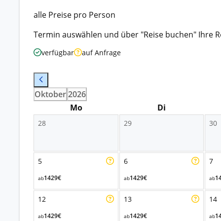
alle Preise pro Person
Termin auswählen und über "Reise buchen" Ihre R
verfügbar
auf Anfrage
Oktober
2026
Mo
Di
28
29
30
5
6
7
1429€
1429€
1
ab
ab
ab
12
13
14
1429€
1429€
1
ab
ab
ab