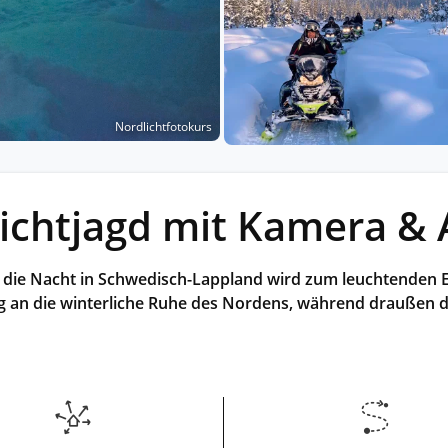
Historische Wasserwege auf kla
ruppenreisen
Eine Stadt als Ausgangspunkt für spannende
in kleinen Gruppen mit max. 18
Erkundungen und Ausflüge in die Umgebung.
Landausflüge
mern – persönlich, intensiv und
Sehenswürdigkeiten an Land e
nt.
Alle Autoreisen & mehr
Alle Schiffsreisen
ruppenreisen
Nordlichtfotokurs
lichtjagd mit Kamera & 
er, die Nacht in Schwedisch-Lappland wird zum leuchtenden 
g an die winterliche Ruhe des Nordens, während draußen da