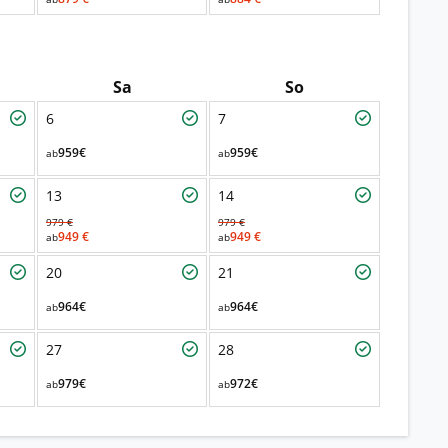
Sa
So
6
7
959€
959€
ab
ab
13
14
979 €
979 €
949 €
949 €
ab
ab
20
21
964€
964€
ab
ab
27
28
979€
972€
ab
ab