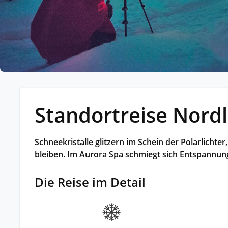
Kleing
Reisen 
Teilneh
entspan
Alle G
Standortreise Nord
Schneekristalle glitzern im Schein der Polarlicht
bleiben. Im Aurora Spa schmiegt sich Entspannun
Die Reise im Detail