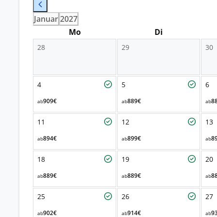
Januar
2027
Mo
Di
28
29
30
4
5
6
909€
889€
8
ab
ab
ab
11
12
13
894€
899€
8
ab
ab
ab
18
19
20
889€
889€
8
ab
ab
ab
25
26
27
902€
914€
9
ab
ab
ab