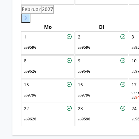
Februar
2027
Mo
Di
1
2
3
959€
959€
9
ab
ab
ab
8
9
10
962€
964€
9
ab
ab
ab
15
16
17
977 
979€
979€
ab
ab
9
ab
22
23
24
962€
959€
9
ab
ab
ab