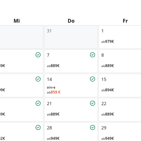
Mi
Do
Fr
31
1
979€
ab
7
8
89€
889€
889€
ab
ab
14
15
899 €
99€
894€
ab
859 €
ab
21
22
89€
889€
889€
ab
ab
28
29
32€
949€
949€
ab
ab