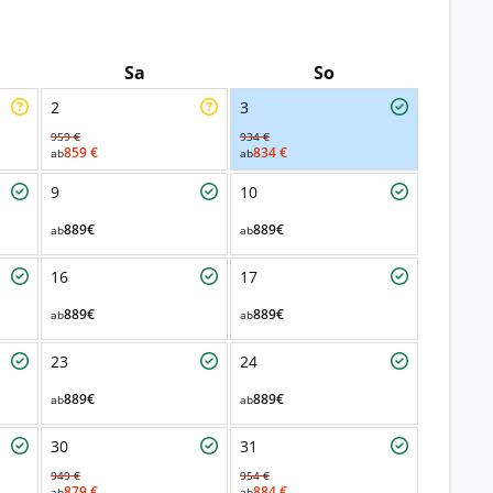
Sa
So
2
3
959 €
934 €
859 €
834 €
ab
ab
9
10
889€
889€
ab
ab
16
17
889€
889€
ab
ab
23
24
889€
889€
ab
ab
30
31
949 €
954 €
879 €
884 €
ab
ab