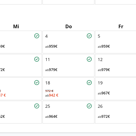
Mi
Do
Fr
4
5
59€
959€
959€
ab
ab
11
12
72€
979€
979€
ab
ab
18
19
€
972 €
967€
ab
47 €
942 €
ab
25
26
62€
964€
972€
ab
ab