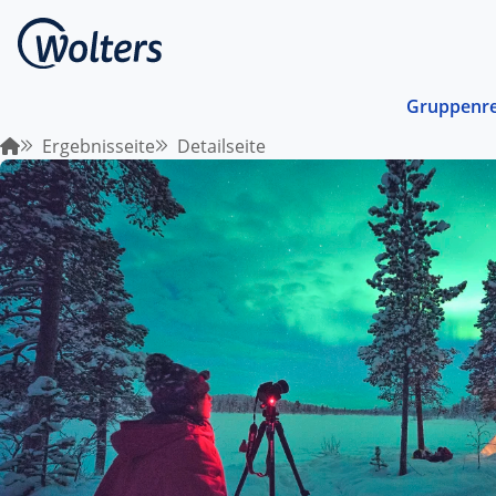
Gruppenre
Ergebnisseite
Detailseite
Busrei
Gemein
spreche
abgest
Schiffs
Norwege
unterwe
Stando
Von ein
Region 
Kombin
Abwechs
Verkehr