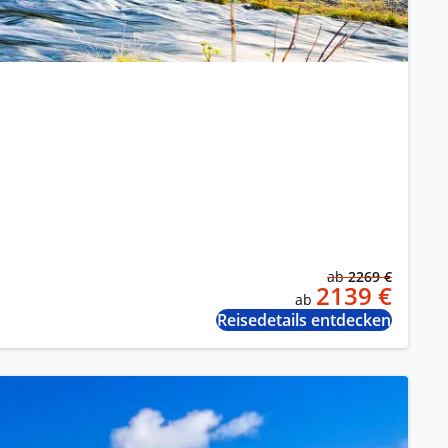
ab
2269 €
2139 €
ab
Reisedetails entdecken