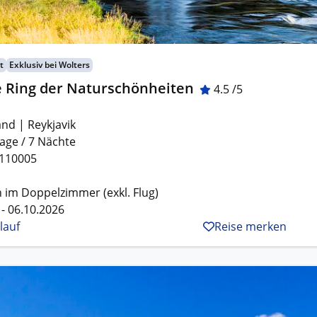
t
Exklusiv bei Wolters
e Ring der Naturschönheiten
4.5 /5
and | Reykjavik
age / 7 Nächte
L110005
 im Doppelzimmer (exkl. Flug)
 - 06.10.2026
lauf
Reise merken