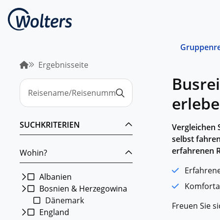
Gruppenre
Ergebnisseite
Busrei
Busrei
Gemein
spreche
erleb
abgest
Schiffs
SUCHKRITERIEN
Vergleichen 
Norwege
unterwe
selbst fahre
erfahrenen R
Wohin?
Stando
Von ein
Erfahrene
Region 
Albanien
Komforta
Bosnien & Herzegowina
Kombin
Dänemark
Abwechs
Freuen Sie s
Verkehr
England