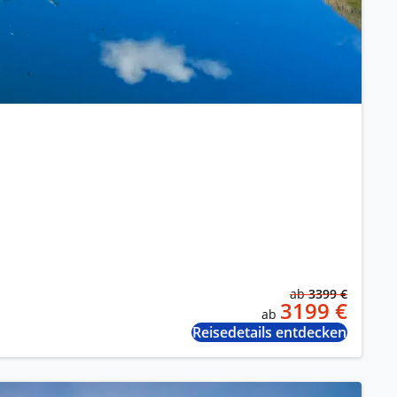
ab
3399 €
3199 €
ab
Reisedetails entdecken