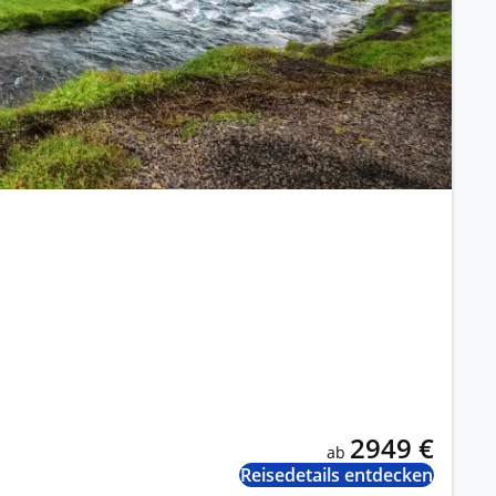
2949 €
ab
Reisedetails entdecken