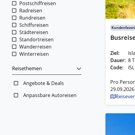
Postschiffreisen
Radreisen
Rundreisen
Schiffsreisen
Kundenfavori
Städtereisen
Busreis
Standortreisen
Wanderreisen
Ziel:
Isl
Winterreisen
Dauer:
8 T
Code:
IS
Reisethemen
Pro Person
Angebote & Deals
29.09.2026
Anpassbare Autoreisen
Reisever