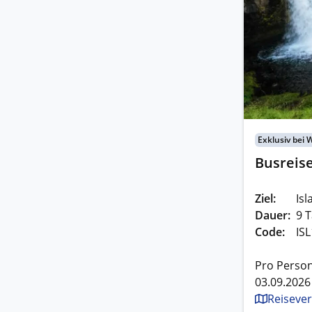
Exklusiv bei 
Busreis
Ziel:
Isl
Dauer:
9 T
Code:
IS
Pro Person
03.09.2026
Reisever