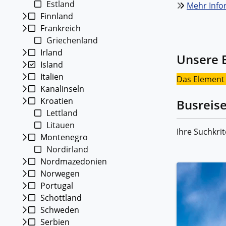
Estland
Mehr Infor
Kleing
Finnland
Reisen 
Frankreich
Teilneh
entspan
Griechenland
Irland
Alle G
Unsere E
Island
Italien
Das Element m
Kanalinseln
Kroatien
Busreise
Lettland
Litauen
Ihre Suchkrit
Montenegro
Nordirland
Nordmazedonien
Norwegen
Portugal
Schottland
Schweden
Serbien