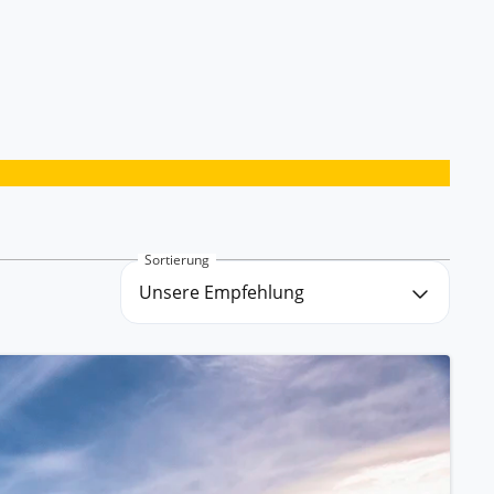
ssischem Schiff.
ntdecken.
Sortierung