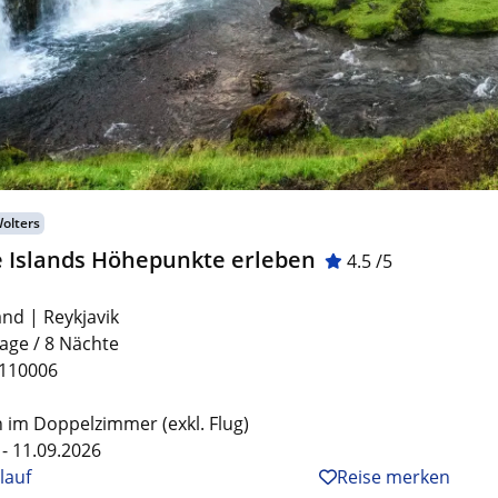
Wolters
e Islands Höhepunkte erleben
4.5 /5
and | Reykjavik
age / 8 Nächte
L110006
 im Doppelzimmer (exkl. Flug)
 - 11.09.2026
lauf
Reise merken