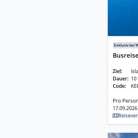
Exklusiv bei 
Busreise
Ziel:
Isl
Dauer:
10
Code:
KE
Pro Person
17.09.2026
Reisever