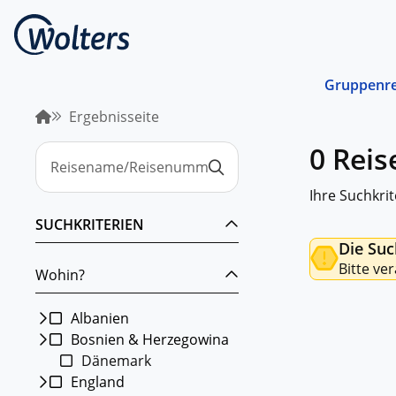
Gruppenre
Ergebnisseite
Busrei
0 Rei
Gemein
spreche
abgest
Ihre Suchkrit
Schiffs
SUCHKRITERIEN
Norwege
Die Suc
unterwe
Bitte ve
Wohin?
Stando
Von ein
Region 
Albanien
Bosnien & Herzegowina
Kombin
Dänemark
Abwechs
Verkehr
England