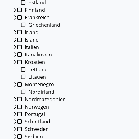
Estland
Kleing
Finnland
Reisen 
Frankreich
Teilneh
entspan
Griechenland
Irland
Alle G
Island
Italien
Kanalinseln
Kroatien
Lettland
Litauen
Montenegro
Nordirland
Nordmazedonien
Norwegen
Portugal
Schottland
Schweden
Serbien