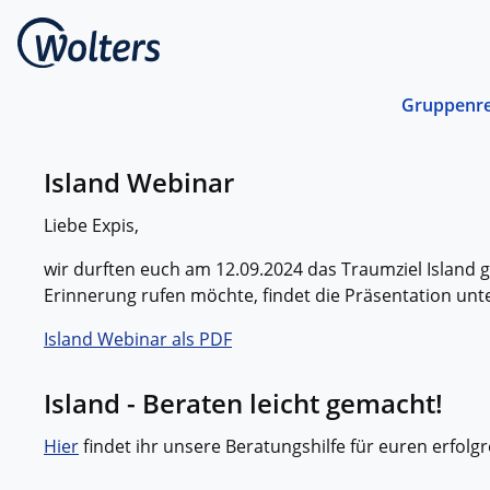
Gruppenre
Busrei
Island Webinar
Gemein
spreche
Liebe Expis,
abgest
Schiffs
wir durften euch am 12.09.2024 das Traumziel Island g
Norwege
Erinnerung rufen möchte, findet die Präsentation unt
unterwe
Island Webinar als PDF
Stando
Von ein
Region 
Island - Beraten leicht gemacht!
Kombin
Hier
findet ihr unsere Beratungshilfe für euren erfolg
Abwechs
Verkehr