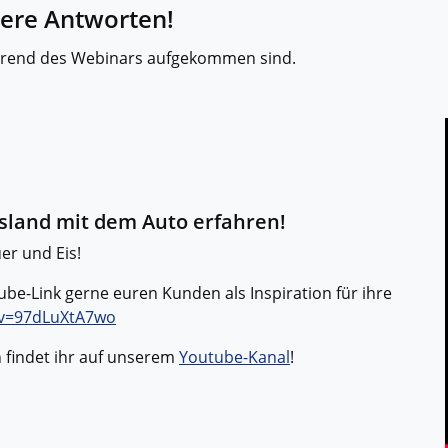
Historische Wasserwege auf kla
sere Antworten!
ruppenreisen
Eine Stadt als Ausgangspunkt für spannende
in kleinen Gruppen mit max. 18
Erkundungen und Ausflüge in die Umgebung.
Landausflüge
mern – persönlich, intensiv und
während des Webinars aufgekommen sind.
Sehenswürdigkeiten an Land e
nt.
Alle Autoreisen & mehr
Alle Schiffsreisen
ruppenreisen
Island mit dem Auto erfahren!
uer und Eis!
e-Link gerne euren Kunden als Inspiration für ihre
?v=97dLuXtA7wo
n findet ihr auf unserem
Youtube-Kanal
!