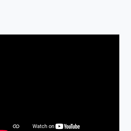
ssischem Schiff.
ntdecken.