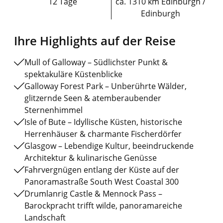
12 Tage
ca. 1310 km Edinburgh /
Edinburgh
Ihre Highlights auf der Reise
Mull of Galloway – Südlichster Punkt &
spektakuläre Küstenblicke
Galloway Forest Park – Unberührte Wälder,
glitzernde Seen & atemberaubender
Sternenhimmel
Isle of Bute – Idyllische Küsten, historische
Herrenhäuser & charmante Fischerdörfer
Glasgow – Lebendige Kultur, beeindruckende
Architektur & kulinarische Genüsse
Fahrvergnügen entlang der Küste auf der
Panoramastraße South West Coastal 300
Drumlanrig Castle & Mennock Pass –
Barockpracht trifft wilde, panoramareiche
Landschaft