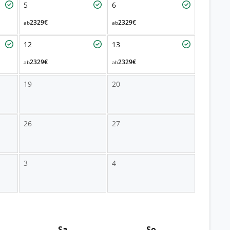
5
6
2329€
2329€
ab
ab
12
13
2329€
2329€
ab
ab
19
20
26
27
3
4
Sa
So