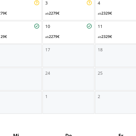
3
4
279€
2279€
2329€
ab
ab
10
11
129€
2279€
2329€
ab
ab
17
18
24
25
1
2
Mi
Do
Fr