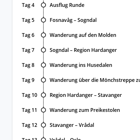
Tag 4
Ausflug Runde
Tag 5
Fosnavåg – Sogndal
Tag 6
Wanderung auf den Molden
Tag 7
Sogndal – Region Hardanger
Tag 8
Wanderung ins Husedalen
Tag 9
Wanderung über die Mönchstreppe z
Tag 10
Region Hardanger – Stavanger
Tag 11
Wanderung zum Preikestolen
Tag 12
Stavanger – Vrådal
Tag 13
Vrådal – Oslo