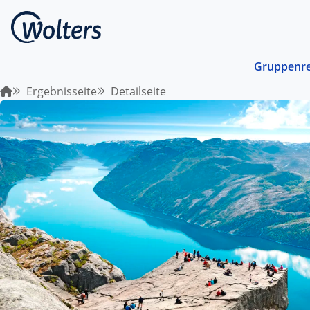
Gruppenre
Ergebnisseite
Detailseite
Busrei
Gemein
spreche
abgest
Schiffs
Norwege
unterwe
Stando
Von ein
Region 
Kombin
Abwechs
Verkehr