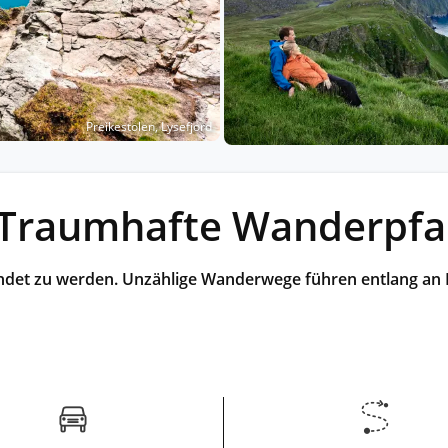
Historische Wasserwege auf kla
ruppenreisen
Eine Stadt als Ausgangspunkt für spannende
in kleinen Gruppen mit max. 18
Erkundungen und Ausflüge in die Umgebung.
Landausflüge
mern – persönlich, intensiv und
Sehenswürdigkeiten an Land e
nt.
Alle Autoreisen & mehr
Alle Schiffsreisen
ruppenreisen
Preikestolen, Lysefjord
 Traumhafte Wanderpfad
ndet zu werden. Unzählige Wanderwege führen entlang an F