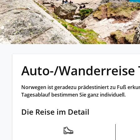
Kleing
Reisen 
Teilneh
entspan
Alle G
Auto-/Wanderreise
Norwegen ist geradezu prädestiniert zu Fuß erku
Tagesablauf bestimmen Sie ganz individuell.
Die Reise im Detail