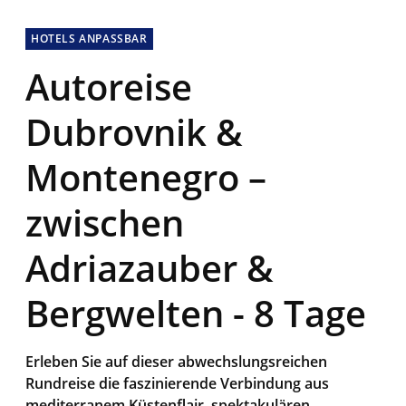
HOTELS ANPASSBAR
Autoreise
Dubrovnik &
Montenegro –
zwischen
Adriazauber &
Bergwelten - 8 Tage
Erleben Sie auf dieser abwechslungsreichen
Rundreise die faszinierende Verbindung aus
mediterranem Küstenflair, spektakulären