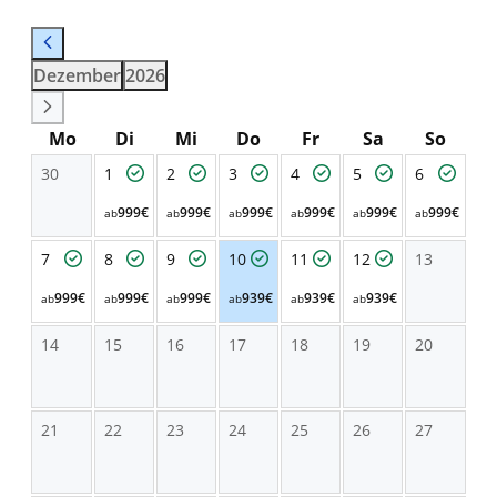
Dezember
2026
Mo
Di
Mi
Do
Fr
Sa
So
30
1
2
3
4
5
6
999€
999€
999€
999€
999€
999€
ab
ab
ab
ab
ab
ab
7
8
9
10
11
12
13
999€
999€
999€
939€
939€
939€
ab
ab
ab
ab
ab
ab
14
15
16
17
18
19
20
21
22
23
24
25
26
27