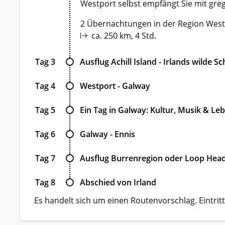
Westport selbst empfängt Sie mit gre
2 Übernachtungen in der Region West
ca. 250 km, 4 Std.
Tag 3
Ausflug Achill Island - Irlands wilde S
Tag 4
Westport - Galway
Tag 5
Ein Tag in Galway: Kultur, Musik & Le
Tag 6
Galway - Ennis
Tag 7
Ausflug Burrenregion oder Loop Head – 
Tag 8
Abschied von Irland
Es handelt sich um einen Routenvorschlag. Eintritt