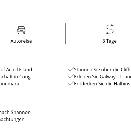
Autoreise
8 Tage
f Achill Island
Staunen Sie über die Clif
schaft in Cong
Erleben Sie Galway – Irla
Connemara
Entdecken Sie die Halbin
t nach Shannon
nachtungen