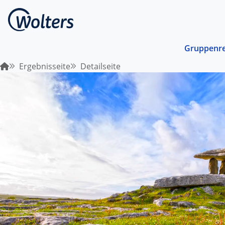
Gruppenre
Ergebnisseite
Detailseite
Busrei
Gemein
spreche
abgest
Schiffs
Norwege
unterwe
Stando
Von ein
Region 
Kombin
Abwechs
Verkehr