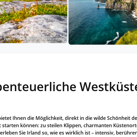
Historische Wasserwege auf kla
ruppenreisen
Eine Stadt als Ausgangspunkt für spannende
in kleinen Gruppen mit max. 18
Erkundungen und Ausflüge in die Umgebung.
Landausflüge
mern – persönlich, intensiv und
Sehenswürdigkeiten an Land e
nt.
Alle Autoreisen & mehr
Alle Schiffsreisen
ruppenreisen
Poulnabrone Dolmen, Burrenregion
abenteuerliche Westküs
etet Ihnen die Möglichkeit, direkt in die wilde Schönheit d
rt starten können: zu steilen Klippen, charmanten Küsteno
leben Sie Irland so, wie es wirklich ist – intensiv, berü