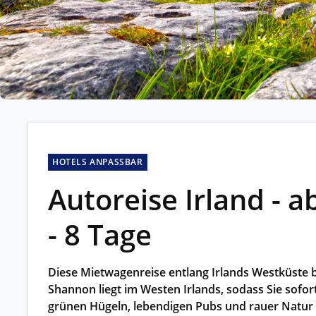
Kleing
Reisen 
Teilneh
entspan
Alle G
HOTELS ANPASSBAR
Autoreise Irland - 
- 8 Tage
Diese Mietwagenreise entlang Irlands Westküste bi
Shannon liegt im Westen Irlands, sodass Sie sofo
grünen Hügeln, lebendigen Pubs und rauer Natur er