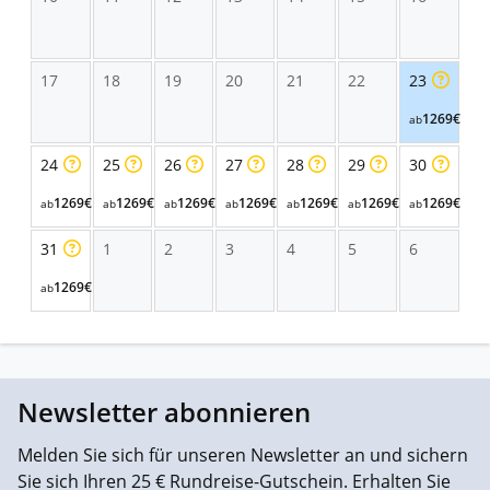
17
18
19
20
21
22
23
1269€
ab
24
25
26
27
28
29
30
1269€
1269€
1269€
1269€
1269€
1269€
1269€
ab
ab
ab
ab
ab
ab
ab
31
1
2
3
4
5
6
1269€
ab
Newsletter abonnieren
Melden Sie sich für unseren Newsletter an und sichern
Sie sich Ihren 25 € Rundreise-Gutschein. Erhalten Sie