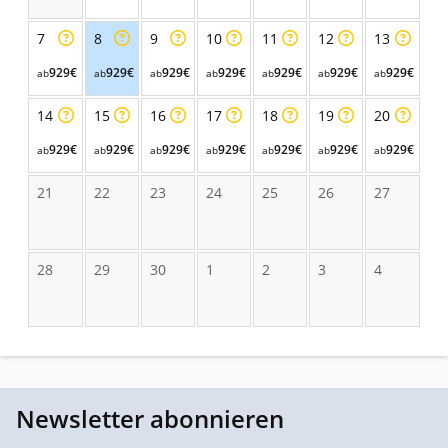
7
8
9
10
11
12
13
929€
929€
929€
929€
929€
929€
929€
ab
ab
ab
ab
ab
ab
ab
14
15
16
17
18
19
20
929€
929€
929€
929€
929€
929€
929€
ab
ab
ab
ab
ab
ab
ab
21
22
23
24
25
26
27
28
29
30
1
2
3
4
Newsletter abonnieren