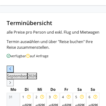
Terminübersicht
alle Preise pro Person und exkl. Flug und Mietwagen
Termin auswählen und über "Reise buchen" Ihre
Reise zusammenstellen.
verfügbar
auf Anfrage
September
2026
Mo
Di
Mi
Do
Fr
Sa
So
31
1
2
3
4
5
6
929€
929€
929€
929€
929€
929€
ab
ab
ab
ab
ab
ab