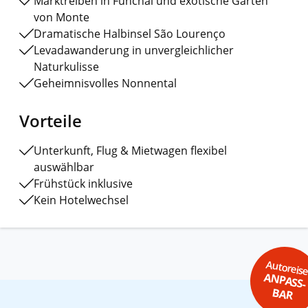
Marktreiben in Funchal und exotische Gärten
von Monte
Dramatische Halbinsel São Lourenço
Levadawanderung in unvergleichlicher
Naturkulisse
Geheimnisvolles Nonnental
Vorteile
Unterkunft, Flug & Mietwagen flexibel
auswählbar
Frühstück inklusive
Kein Hotelwechsel
Autoreis
ANPASS-
BAR