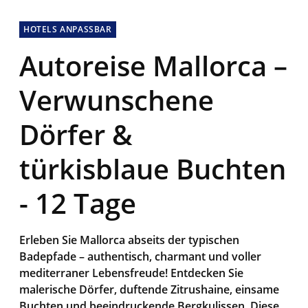
HOTELS ANPASSBAR
Autoreise Mallorca –
Verwunschene
Dörfer &
türkisblaue Buchten
- 12 Tage
Erleben Sie Mallorca abseits der typischen
Badepfade – authentisch, charmant und voller
mediterraner Lebensfreude! Entdecken Sie
malerische Dörfer, duftende Zitrushaine, einsame
Buchten und beeindruckende Bergkulissen. Diese