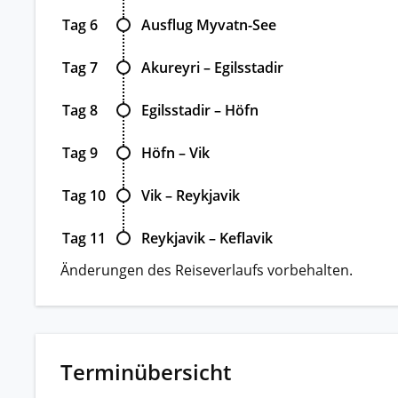
Tag 6
Ausflug Myvatn-See
Tag 7
Akureyri – Egilsstadir
Tag 8
Egilsstadir – Höfn
Tag 9
Höfn – Vik
Tag 10
Vik – Reykjavik
Tag 11
Reykjavik – Keflavik
Änderungen des Reiseverlaufs vorbehalten.
Terminübersicht