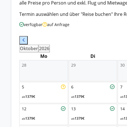
alle Preise pro Person und exkl. Flug und Mietwag
Termin auswählen und über "Reise buchen" Ihre R
verfügbar
auf Anfrage
Oktober
2026
Mo
Di
28
29
30
5
6
7
1379€
1379€
1
ab
ab
ab
12
13
14
1379€
1379€
1
ab
ab
ab