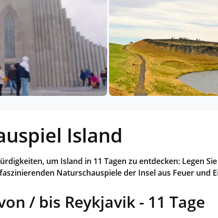
Historische Wasserwege auf kla
ruppenreisen
Eine Stadt als Ausgangspunkt für spannende
in kleinen Gruppen mit max. 18
Erkundungen und Ausflüge in die Umgebung.
Landausflüge
mern – persönlich, intensiv und
Sehenswürdigkeiten an Land e
nt.
Alle Autoreisen & mehr
Alle Schiffsreisen
ruppenreisen
uspiel Island
ürdigkeiten, um Island in 11 Tagen zu entdecken: Legen S
faszinierenden Naturschauspiele der Insel aus Feuer und Ei
von / bis Reykjavik - 11 Tage