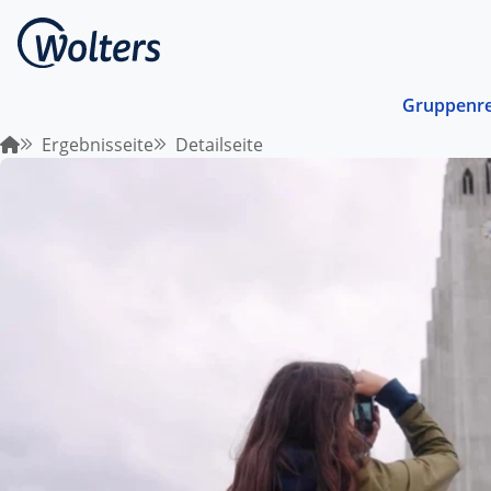
Gruppenre
Ergebnisseite
Detailseite
Busrei
Gemein
spreche
abgest
Schiffs
Norwege
unterwe
Stando
Von ein
Region 
Kombin
Abwechs
Verkehr