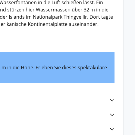
asserfontänen in die Luft schießen lässt. Ein
bend stürzen hier Wassermassen über 32 m in die
er Islands im Nationalpark Thingvellir. Dort tagte
merikanische Kontinentalplatte auseinander.
m in die Höhe. Erleben Sie dieses spektakuläre