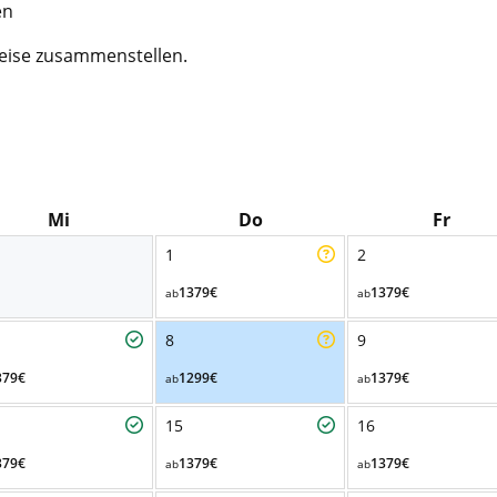
en
eise zusammenstellen.
Mi
Do
Fr
1
2
1379€
1379€
ab
ab
8
9
379€
1299€
1379€
ab
ab
15
16
379€
1379€
1379€
ab
ab