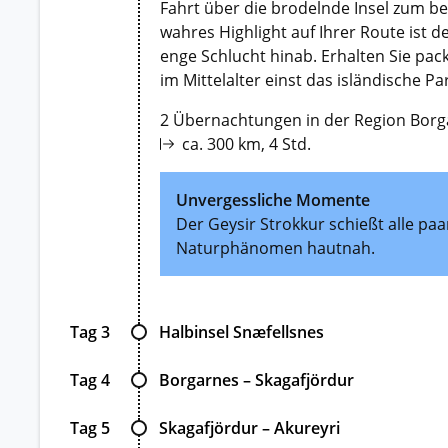
Fahrt über die brodelnde Insel zum be
wahres Highlight auf Ihrer Route ist 
enge Schlucht hinab. Erhalten Sie pac
im Mittelalter einst das isländische 
2 Übernachtungen in der Region Borg
ca. 300 km, 4 Std.
Unvergessliche Momente
Der Geysir Strokkur schießt alle pa
Naturphänomen hautnah.
Tag 3
Halbinsel Snæfellsnes
Tag 4
Borgarnes – Skagafjördur
Tag 5
Skagafjördur – Akureyri