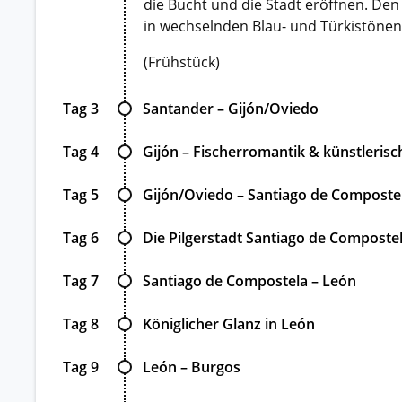
die Bucht und die Stadt eröffnen. De
in wechselnden Blau- und Türkistönen g
(Frühstück)
Tag 3
Santander – Gijón/Oviedo
Tag 4
Gijón – Fischerromantik & künstleris
Tag 5
Gijón/Oviedo – Santiago de Composte
Tag 6
Die Pilgerstadt Santiago de Composte
Tag 7
Santiago de Compostela – León
Tag 8
Königlicher Glanz in León
Tag 9
León – Burgos