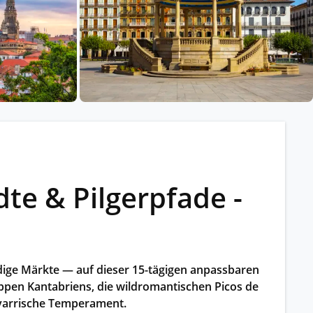
ssischem Schiff.
ntdecken.
dte & Pilgerpfade -
dige Märkte — auf dieser 15-tägigen anpassbaren
ippen Kantabriens, die wildromantischen Picos de
navarrische Temperament.