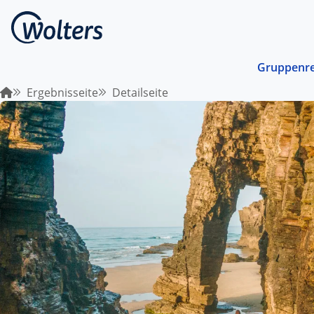
Gruppenre
Ergebnisseite
Detailseite
Busrei
Gemein
spreche
abgest
Schiffs
Norwege
unterwe
Stando
Von ein
Region 
Kombin
Abwechs
Verkehr