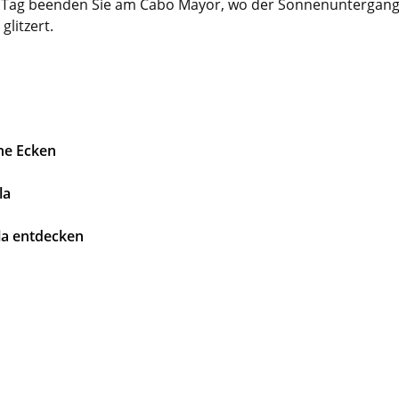
n Tag beenden Sie am Cabo Mayor, wo der Sonnenuntergang 
litzert.
che Ecken
la
la entdecken