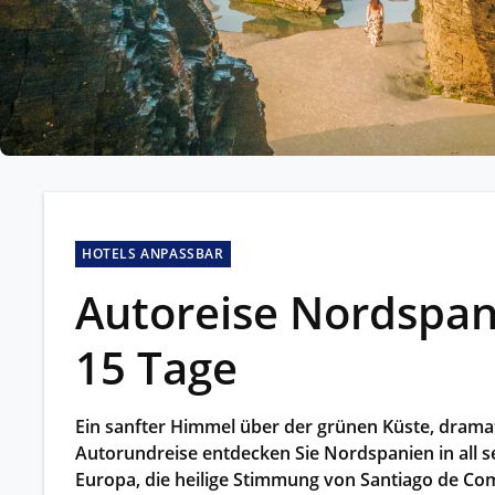
Kleing
Reisen 
Teilneh
entspan
Alle G
HOTELS ANPASSBAR
Autoreise Nordspani
15 Tage
Ein sanfter Himmel über der grünen Küste, drama
Autorundreise entdecken Sie Nordspanien in all s
Europa, die heilige Stimmung von Santiago de Com