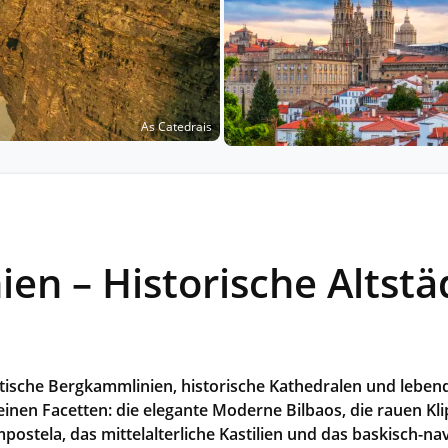
Historische Wasserwege auf kla
ruppenreisen
Eine Stadt als Ausgangspunkt für spannende
in kleinen Gruppen mit max. 18
Erkundungen und Ausflüge in die Umgebung.
Landausflüge
mern – persönlich, intensiv und
Sehenswürdigkeiten an Land e
nt.
Alle Autoreisen & mehr
Alle Schiffsreisen
ruppenreisen
As Catedrais
en – Historische Altstä
tische Bergkammlinien, historische Kathedralen und leben
einen Facetten: die elegante Moderne Bilbaos, die rauen Kl
postela, das mittelalterliche Kastilien und das baskisch-