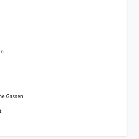
en
che Gassen
t