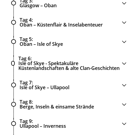
Tag 3
Glasgow – Oban
Tag 4
Oban – Küstenflair & Inselabenteuer
Tag 5
Oban – Isle of Skye
Tag 6
Isle of Skye - Spektakuläre
Küstenlandschaften & alte Clan-Geschichten
Tag 7
Isle of Skye – Ullapool
Tag 8
Berge, Inseln & einsame Strände
Tag 9
Ullapool – Inverness