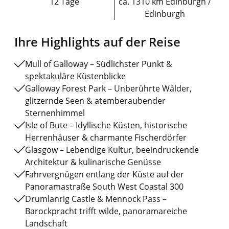
12 Tage
ca. 1310 km Edinburgh /
Edinburgh
Ihre Highlights auf der Reise
Mull of Galloway – Südlichster Punkt &
spektakuläre Küstenblicke
Galloway Forest Park – Unberührte Wälder,
glitzernde Seen & atemberaubender
Sternenhimmel
Isle of Bute – Idyllische Küsten, historische
Herrenhäuser & charmante Fischerdörfer
Glasgow – Lebendige Kultur, beeindruckende
Architektur & kulinarische Genüsse
Fahrvergnügen entlang der Küste auf der
Panoramastraße South West Coastal 300
Drumlanrig Castle & Mennock Pass –
Barockpracht trifft wilde, panoramareiche
Landschaft