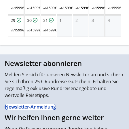
1599€
1599€
1599€
1599€
1599€
1599€
1599€
ab
ab
ab
ab
ab
ab
ab
29
30
31
1
2
3
4
1599€
1599€
1599€
ab
ab
ab
Newsletter abonnieren
Melden Sie sich für unseren Newsletter an und sichern
Sie sich Ihren 25 € Rundreise-Gutschein. Erhalten Sie
regelmäßig exklusive Rundreisenangebote und
wertvolle Reisetipps.
Newsletter-Anmeldung
Wir helfen Ihnen gerne weiter
Wenn Sie Fragen zu unseren Rundreisen haben,