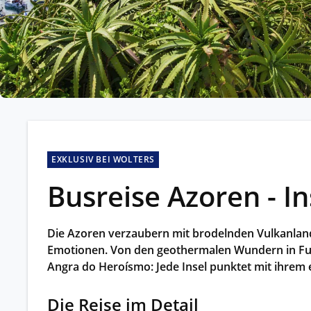
Kleing
Reisen 
Teilneh
entspan
Alle G
EXKLUSIV BEI WOLTERS
Busreise Azoren - I
Die Azoren verzaubern mit brodelnden Vulkanland
Emotionen. Von den geothermalen Wundern in Fur
Angra do Heroísmo: Jede Insel punktet mit ihrem 
Die Reise im Detail