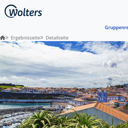
Gruppenre
Ergebnisseite
Detailseite
Busrei
Gemein
spreche
abgest
Schiffs
Norwege
unterwe
Stando
Von ein
Region 
Kombin
Abwechs
Verkehr