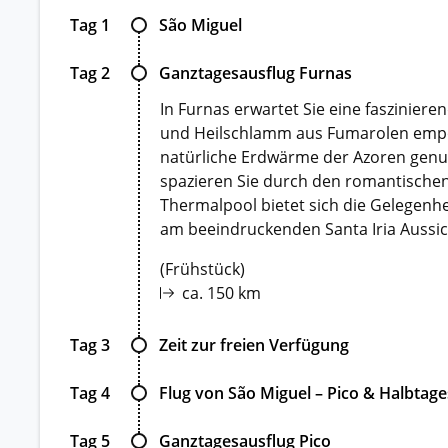
Tag 1
São Miguel
Tag 2
Ganztagesausflug Furnas
In Furnas erwartet Sie eine faszinie
und Heilschlamm aus Fumarolen empor –
natürliche Erdwärme der Azoren genut
spazieren Sie durch den romantischen
Thermalpool bietet sich die Gelegenhe
am beeindruckenden Santa Iria Aussic
(Frühstück)
ca. 150 km
Tag 3
Zeit zur freien Verfügung
Tag 4
Flug von São Miguel – Pico & Halbtage
Tag 5
Ganztagesausflug Pico