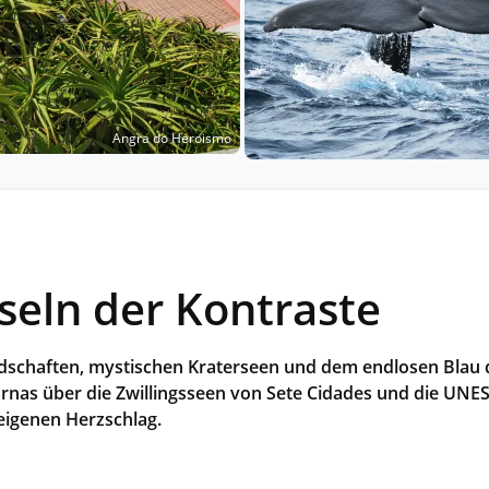
Historische Wasserwege auf kla
ruppenreisen
Eine Stadt als Ausgangspunkt für spannende
in kleinen Gruppen mit max. 18
Erkundungen und Ausflüge in die Umgebung.
Landausflüge
mern – persönlich, intensiv und
Sehenswürdigkeiten an Land e
nt.
Alle Autoreisen & mehr
Alle Schiffsreisen
ruppenreisen
Angra do Heroismo
nseln der Kontraste
schaften, mystischen Kraterseen und dem endlosen Blau des
nas über die Zwillingsseen von Sete Cidades und die UNES
eigenen Herzschlag.