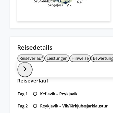
Reisedetails
Reiseverlauf
Leistungen
Hinweise
Bewertun
Reiseverlauf
Tag 1
Keflavik – Reykjavik
Tag 2
Reykjavik – Vik/Kirkjubæjarklaustur