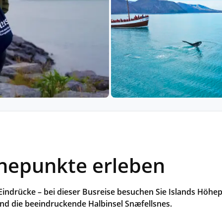
Historische Wasserwege auf kla
ruppenreisen
Eine Stadt als Ausgangspunkt für spannende
in kleinen Gruppen mit max. 18
Erkundungen und Ausflüge in die Umgebung.
Landausflüge
mern – persönlich, intensiv und
Sehenswürdigkeiten an Land e
nt.
Alle Autoreisen & mehr
Alle Schiffsreisen
ruppenreisen
öhepunkte erleben
ndrücke – bei dieser Busreise besuchen Sie Islands Höhe
und die beeindruckende Halbinsel Snæfellsnes.