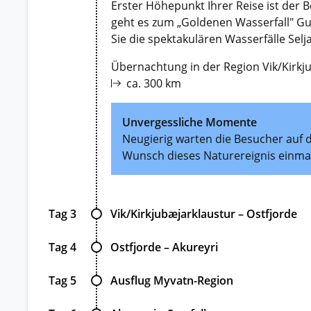
Erster Höhepunkt Ihrer Reise ist der 
geht es zum „Goldenen Wasserfall" Gul
Sie die spektakulären Wasserfälle Sel
Übernachtung in der Region Vik/Kirkj
ca. 300 km
Unvergessliche Momente
Neugierig warten die Besucher auf de
Wunsch dieses Naturereignis einmal
Tag 3
Vik/Kirkjubæjarklaustur – Ostfjorde
Tag 4
Ostfjorde – Akureyri
Tag 5
Ausflug Myvatn-Region