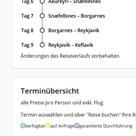
Tag 6
Akureyri – Snæfellsnes
Tag 7
Snæfellsnes – Borgarnes
Tag 8
Borgarnes – Reykjavik
Tag 9
Reykjavik – Keflavik
Änderungen des Reiseverlaufs vorbehalten.
Terminübersicht
alle Preise pro Person und exkl. Flug
Termin auswählen und über "Reise buchen" Ihre R
verfügbar
auf Anfrage
garantierte Durchführung