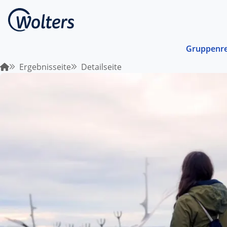
Gruppenre
Ergebnisseite
Detailseite
Busrei
Gemein
spreche
abgest
Schiffs
Norwege
unterwe
Stando
Von ein
Region 
Kombin
Abwechs
Verkehr