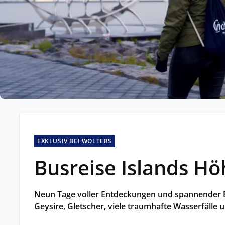
Kleing
Reisen 
Teilneh
entspan
Alle G
EXKLUSIV BEI WOLTERS
Busreise Islands H
Neun Tage voller Entdeckungen und spannender Ei
Geysire, Gletscher, viele traumhafte Wasserfälle 