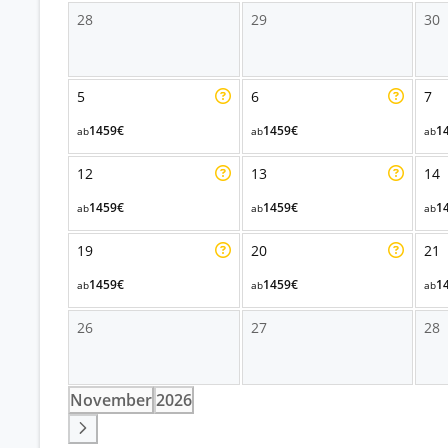
28
29
30
5
6
7
1459€
1459€
1
ab
ab
ab
12
13
14
1459€
1459€
1
ab
ab
ab
19
20
21
1459€
1459€
1
ab
ab
ab
26
27
28
November
2026