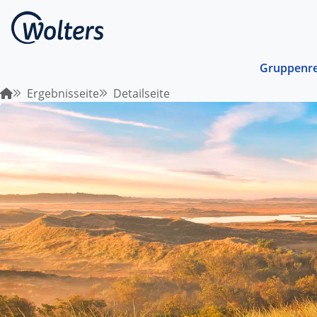
Gruppenre
Ergebnisseite
Detailseite
Busrei
Gemein
spreche
abgest
Schiffs
Norwege
unterwe
Stando
Von ein
Region 
Kombin
Abwechs
Verkehr