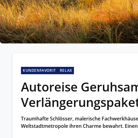
Kleing
Reisen 
Teilneh
entspan
Alle G
KUNDENFAVORIT
RELAX
Autoreise Geruhsam
Verlängerungspaket
Traumhafte Schlösser, malerische Fachwerkhäuser
Weltstadtmetropole ihren Charme bewahrt. Einen 