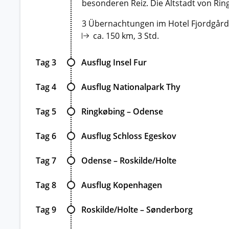
besonderen Reiz. Die Altstadt von Rin
3 Übernachtungen im Hotel Fjordgårde
ca. 150 km, 3 Std.
Tag 3
Ausflug Insel Fur
Tag 4
Ausflug Nationalpark Thy
Tag 5
Ringkøbing – Odense
Tag 6
Ausflug Schloss Egeskov
Tag 7
Odense – Roskilde/Holte
Tag 8
Ausflug Kopenhagen
Tag 9
Roskilde/Holte – Sønderborg