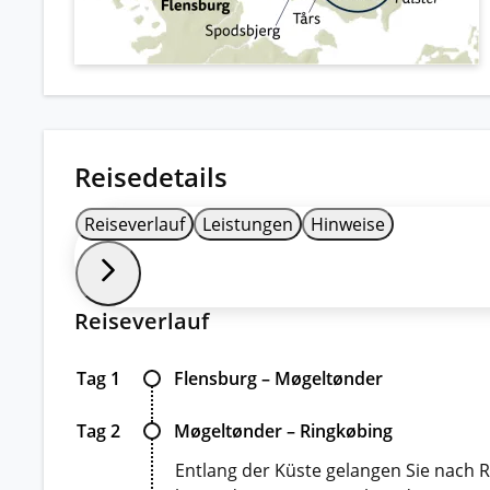
Reisedetails
Reiseverlauf
Leistungen
Hinweise
Reiseverlauf
Tag 1
Flensburg – Møgeltønder
Tag 2
Møgeltønder – Ringkøbing
Entlang der Küste gelangen Sie nach R