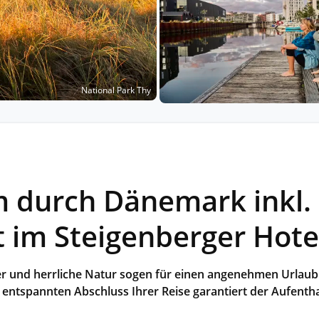
Historische Wasserwege auf kla
ruppenreisen
Eine Stadt als Ausgangspunkt für spannende
in kleinen Gruppen mit max. 18
Erkundungen und Ausflüge in die Umgebung.
Landausflüge
mern – persönlich, intensiv und
Sehenswürdigkeiten an Land e
nt.
Alle Autoreisen & mehr
Alle Schiffsreisen
ruppenreisen
National Park Thy
 durch Dänemark inkl.
 im Steigenberger Hotel
 und herrliche Natur sogen für einen angenehmen Urlaub.
entspannten Abschluss Ihrer Reise garantiert der Aufentha