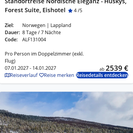
Standortreise Nordische Eleganz - Huskys,
Forest Suite, Eishotel
4 /5
Ziel:
Norwegen | Lappland
Dauer:
8 Tage / 7 Nächte
Code:
ALF131004
Pro Person im Doppelzimmer (exkl.
Flug)
2539 €
07.01.2027 - 14.01.2027
ab
Reiseverlauf
Reise merken
Reisedetails entdecken