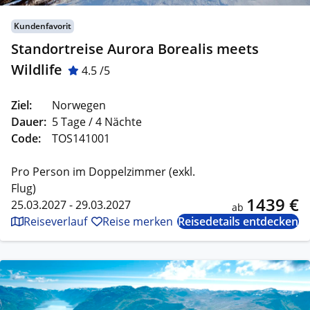
Kundenfavorit
Standortreise Aurora Borealis meets
Wildlife
4.5 /5
Ziel:
Norwegen
Dauer:
5 Tage / 4 Nächte
Code:
TOS141001
Pro Person im Doppelzimmer (exkl.
Flug)
1439 €
25.03.2027 - 29.03.2027
ab
Reiseverlauf
Reise merken
Reisedetails entdecken