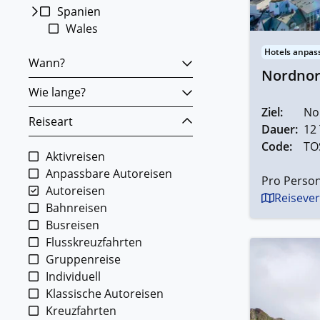
Spanien
Wales
Hotels anpas
Wann?
Nordnorw
Wie lange?
Ziel:
No
Reiseart
Dauer:
12
Code:
TO
Aktivreisen
Anpassbare Autoreisen
Pro Person
Autoreisen
Reisever
Bahnreisen
Busreisen
Flusskreuzfahrten
Gruppenreise
Individuell
Klassische Autoreisen
Kreuzfahrten