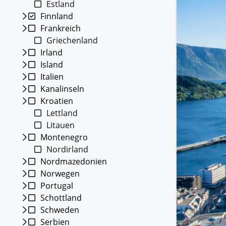
Estland
Kleing
Finnland
Reisen 
Frankreich
Teilneh
entspan
Griechenland
Irland
Alle G
Island
Italien
Kanalinseln
Kroatien
Lettland
Litauen
Montenegro
Nordirland
Nordmazedonien
Norwegen
Portugal
Schottland
Schweden
Serbien