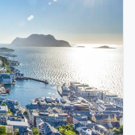
ssischem Schiff.
ntdecken.