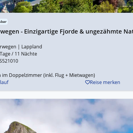
sbar
egen - Einzigartige Fjorde & ungezähmte Nat
rwegen | Lappland
 Tage / 11 Nächte
S521010
 im Doppelzimmer (inkl. Flug + Mietwagen)
lauf
Reise merken