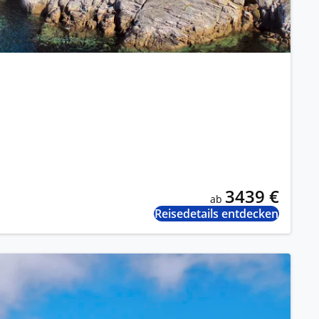
3439 €
ab
Reisedetails entdecken