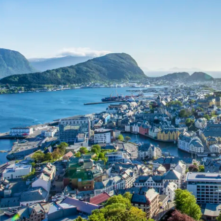
Historische Wasserwege auf kla
ruppenreisen
Eine Stadt als Ausgangspunkt für spannende
in kleinen Gruppen mit max. 18
Erkundungen und Ausflüge in die Umgebung.
Landausflüge
mern – persönlich, intensiv und
Sehenswürdigkeiten an Land e
nt.
Alle Autoreisen & mehr
Alle Schiffsreisen
ruppenreisen