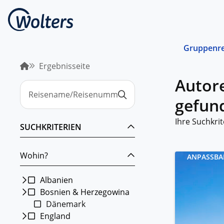
Gruppenre
Ergebnisseite
Busrei
Autore
Gemein
spreche
gefun
abgest
Schiffs
Ihre Suchkrit
SUCHKRITERIEN
Norwege
unterwe
Wohin?
ANPASSBA
Stando
Von ein
Region 
Albanien
Bosnien & Herzegowina
Kombin
Dänemark
Abwechs
Verkehr
England