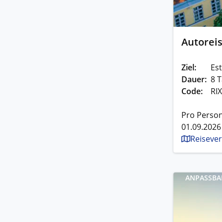
Autoreis
Ziel:
Est
Dauer:
8 T
Code:
RI
Pro Person
01.09.2026
Reisever
ANPASSBA