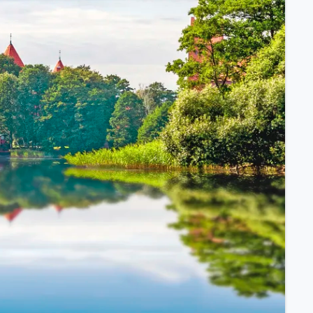
ssischem Schiff.
ntdecken.