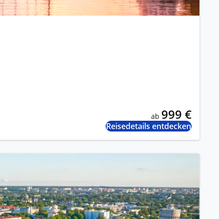
999 €
ab
Reisedetails entdecken