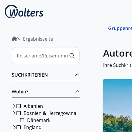
Gruppenre
Ergebnisseite
Busrei
Autore
Gemein
spreche
abgest
Ihre Suchkrit
Schiffs
SUCHKRITERIEN
Norwege
unterwe
Wohin?
Stando
Von ein
Region 
Albanien
Bosnien & Herzegowina
Kombin
Dänemark
Abwechs
Verkehr
England