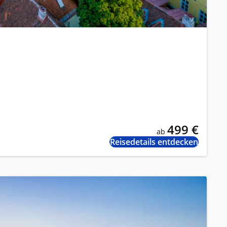
499 €
ab
Reisedetails entdecken