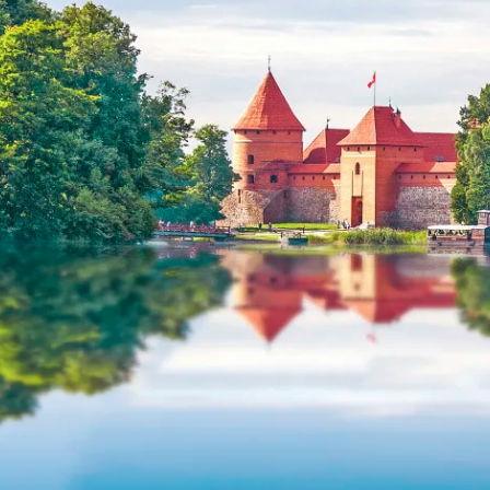
Historische Wasserwege auf kla
ruppenreisen
Eine Stadt als Ausgangspunkt für spannende
in kleinen Gruppen mit max. 18
Erkundungen und Ausflüge in die Umgebung.
Landausflüge
mern – persönlich, intensiv und
Sehenswürdigkeiten an Land e
nt.
Alle Autoreisen & mehr
Alle Schiffsreisen
ruppenreisen