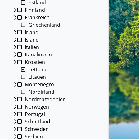
Estland
Kleing
Finnland
Reisen 
Frankreich
Teilneh
entspan
Griechenland
Irland
Alle G
Island
Italien
Kanalinseln
Kroatien
Lettland
Litauen
Montenegro
Nordirland
Nordmazedonien
Norwegen
Portugal
Schottland
Schweden
Serbien