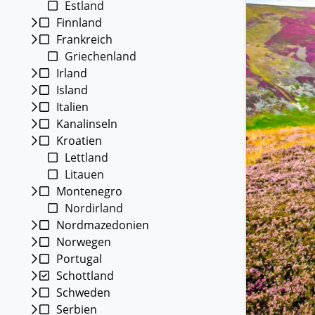
Estland
Kleing
Finnland
Reisen 
Frankreich
Teilneh
entspan
Griechenland
Irland
Alle G
Island
Italien
Kanalinseln
Kroatien
Lettland
Litauen
Montenegro
Nordirland
Nordmazedonien
Norwegen
Portugal
Schottland
Schweden
Serbien