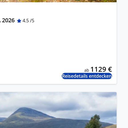
A 2026
4.5 /5
1129 €
ab
Reisedetails entdecken