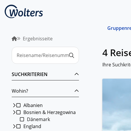
Gruppenre
Ergebnisseite
Busrei
4 Rei
Gemein
spreche
abgest
Ihre Suchkrit
Schiffs
SUCHKRITERIEN
Norwege
unterwe
Wohin?
Stando
Von ein
Region 
Albanien
Bosnien & Herzegowina
Kombin
Dänemark
Abwechs
Verkehr
England