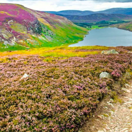
Historische Wasserwege auf kla
ruppenreisen
Eine Stadt als Ausgangspunkt für spannende
in kleinen Gruppen mit max. 18
Erkundungen und Ausflüge in die Umgebung.
Landausflüge
mern – persönlich, intensiv und
Sehenswürdigkeiten an Land e
nt.
Alle Autoreisen & mehr
Alle Schiffsreisen
ruppenreisen