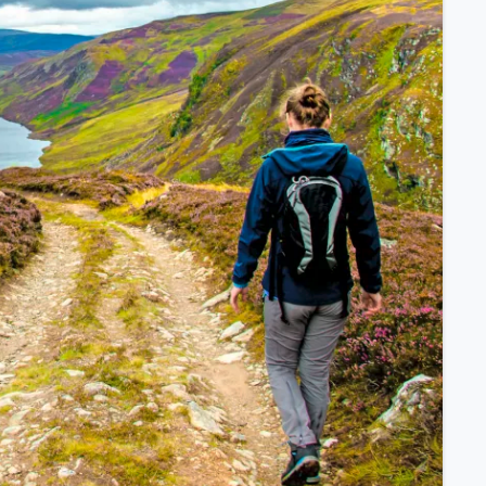
ssischem Schiff.
ntdecken.