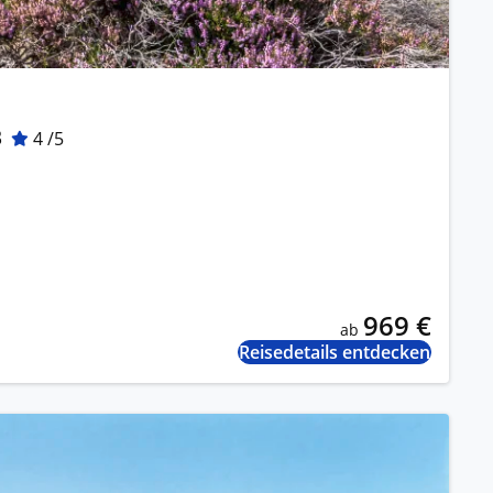
B
4 /5
969 €
ab
Reisedetails entdecken