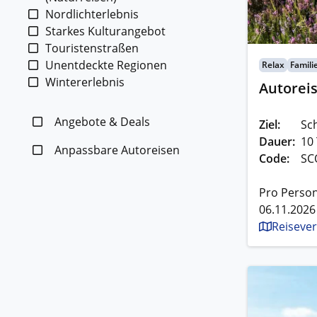
Nordlichterlebnis
Starkes Kulturangebot
Touristenstraßen
Unentdeckte Regionen
Relax
Famili
Wintererlebnis
Autoreis
Angebote & Deals
Ziel:
Sc
Dauer:
10
Anpassbare Autoreisen
Code:
SC
Pro Person
06.11.2026
Reisever