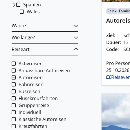
Spanien
Wales
Relax
Famili
Autoreis
Wann?
Ziel:
Sc
Wie lange?
Dauer:
13
Reiseart
Code:
SC
Pro Person
Aktivreisen
25.10.2026
Anpassbare Autoreisen
Reisever
Autoreisen
Bahnreisen
Busreisen
Flusskreuzfahrten
Gruppenreise
Individuell
Klassische Autoreisen
Kreuzfahrten